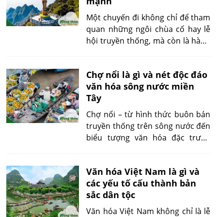
mạnh
vang vọng, mỗi khung cảnh đều
gợi mở những giá trị sâu sắc của
Một chuyến đi không chỉ để tham
quốc lễ đầu tiên tại Việt Nam.
quan những ngôi chùa cổ hay lễ
hội truyền thống, mà còn là hành
trình “hạ tâm, tĩnh trí” – du lịch
tâm linh khai mở cửa trái tim,
Chợ nổi là gì và nét độc đáo
giúp ta tìm thấy sự thanh thản
văn hóa sông nước miền
giữa cuộc sống bộn bề và nuôi
Tây
dưỡng hiểu biết về tín ngưỡng,
văn hóa dân tộc.
Chợ nổi – từ hình thức buôn bán
truyền thống trên sông nước đến
biểu tượng văn hóa đặc trưng
miền Tây, đã và đang giữ vai trò
quan trọng trong đời sống kinh tế
Văn hóa Việt Nam là gì và
lẫn du lịch. Không chỉ là nơi trao
các yếu tố cấu thành bản
đổi nông sản, chợ nổi còn là
sắc dân tộc
không gian gặp gỡ, giao lưu văn
hóa giữa cư dân địa phương và
Văn hóa Việt Nam không chỉ là lễ