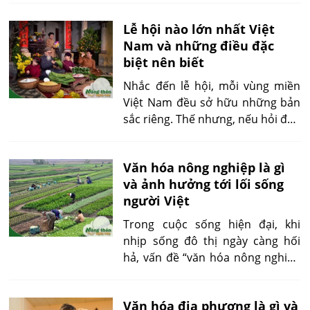
những trải nghiệm rất riêng: Phú
Lễ hội nào lớn nhất Việt
Quốc nổi tiếng với vẻ đẹp hoang
Nam và những điều đặc
sơ, hệ thống resort cao cấp,
biệt nên biết
trong khi Nha Trang ghi điểm nhờ
không khí sôi động, đa dạng dịch
Nhắc đến lễ hội, mỗi vùng miền
vụ giải trí. Vậy nên đi Phú Quốc
Việt Nam đều sở hữu những bản
hay Nha Trang để phù hợp với
sắc riêng. Thế nhưng, nếu hỏi đâu
nhu cầu cá nhân? Bài viết dưới
là lễ hội lớn nhất, thu hút đông
đây sẽ giúp bạn có góc nhìn rõ
đảo người dân nhất, thì câu trả lời
ràng nhất qua bảng so sánh chi
Văn hóa nông nghiệp là gì
chắc chắn là Tết Nguyên Đán. Đây
tiết từng khía cạnh.
và ảnh hưởng tới lối sống
không chỉ là dịp chuyển giao năm
người Việt
mới, mà còn là biểu tượng văn
hóa sâu sắc, phản ánh trọn vẹn
Trong cuộc sống hiện đại, khi
giá trị tinh thần, tín ngưỡng và lối
nhịp sống đô thị ngày càng hối
sống của người Việt qua bao thế
hả, vấn đề “văn hóa nông nghiệp
hệ.
là gì” trở thành câu hỏi sâu sắc
giúp chúng ta nhận ra những giá
Văn hóa địa phương là gì và
trị gốc – tập quán, tri thức, lễ hội