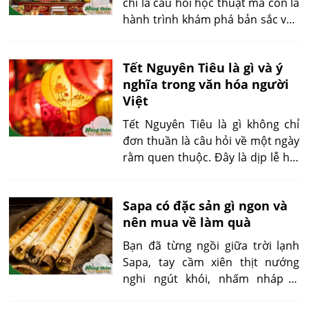
chỉ là câu hỏi học thuật mà còn là
hành trình khám phá bản sắc văn
hóa Việt. Từ các nghi lễ linh
thiêng đến vai trò cộng đồng, tín
Tết Nguyên Tiêu là gì và ý
ngưỡng này không ngừng khơi
nghĩa trong văn hóa người
dậy nét đẹp tinh thần trong đời
Việt
sống hiện đại. Bài viết này sẽ giúp
bạn hiểu đúng và sâu sắc về tín
Tết Nguyên Tiêu là gì không chỉ
ngưỡng thờ Mẫu – từ định nghĩa,
đơn thuần là câu hỏi về một ngày
phân loại, đến các giá trị văn hóa
rằm quen thuộc. Đây là dịp lễ hội
và cảnh báo thường gặp.
quan trọng mở đầu năm mới âm
lịch, mang đậm giá trị tâm linh và
Sapa có đặc sản gì ngon và
bản sắc dân tộc Việt. Bài viết dưới
nên mua về làm quà
đây sẽ giúp bạn hiểu rõ hơn từ
khái niệm đến ứng dụng thực tế.
Bạn đã từng ngồi giữa trời lạnh
Sapa, tay cầm xiên thịt nướng
nghi ngút khói, nhấm nháp ly
rượu táo mèo thơm nồng chưa?