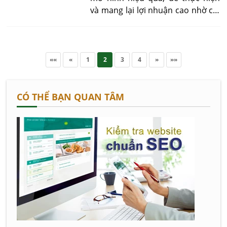
và mang lại lợi nhuận cao nhờ chi
phí đầu tư thấp và khả năng quản
lý thuận tiện. Vậy kỹ thuật để nuôi
cá trê lai trong bể xi măng đạt
hiệu quả cao như thế nào?
««
«
1
2
3
4
»
»»
CÓ THỂ BẠN QUAN TÂM