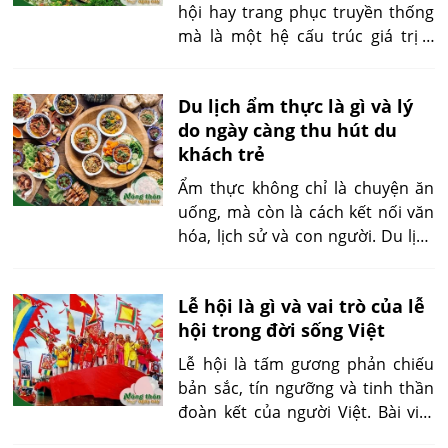
du khách. Việc hiểu đúng chợ nổi
hội hay trang phục truyền thống
là gì sẽ giúp mỗi người trân trọng
mà là một hệ cấu trúc giá trị –
hơn giá trị di sản văn hóa phi vật
hiện vật – tri thức – tư duy được
thể đặc sắc của Việt Nam.
hình thành qua hàng nghìn năm
Du lịch ẩm thực là gì và lý
lịch sử. Bài viết này sẽ giải đáp
do ngày càng thu hút du
văn hóa Việt Nam là gì, phân tích
khách trẻ
các yếu tố cấu thành, vai trò cùng
những hiểu lầm thường gặp, từ
Ẩm thực không chỉ là chuyện ăn
đó giúp bạn nhìn nhận đúng và
uống, mà còn là cách kết nối văn
sâu hơn về bản sắc dân tộc.
hóa, lịch sử và con người. Du lịch
ẩm thực là gì là câu hỏi ngày càng
được quan tâm khi nhiều du
Lễ hội là gì và vai trò của lễ
khách trẻ lựa chọn trải nghiệm
hội trong đời sống Việt
này thay vì những tour truyền
thống. Hãy cùng tìm hiểu rõ hơn
Lễ hội là tấm gương phản chiếu
về khái niệm, cấu tạo, phân loại
bản sắc, tín ngưỡng và tinh thần
và ý nghĩa thực tế của du lịch ẩm
đoàn kết của người Việt. Bài viết
thực ngay sau đây.
sau đây sẽ giúp bạn hiểu rõ lễ hội