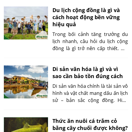
là gì, các phân loại, vai trò thực
Du lịch cộng đồng là gì và
tiễn và những hiểu nhầm phổ
cách hoạt động bền vững
biến xoay quanh chủ đề này.
hiệu quả
Trong bối cảnh tăng trưởng du
lịch nhanh, câu hỏi du lịch cộng
đồng là gì trở nên cấp thiết. Mô
hình này mang lại cả giá trị văn
hóa và sinh kế bền vững cho
Di sản văn hóa là gì và vì
người dân, đồng thời giúp du
sao cần bảo tồn đúng cách
khách có trải nghiệm chân thực.
Bài viết sẽ giải mã cặn kẽ khái
Di sản văn hóa chính là tài sản vô
niệm, cấu trúc, cách thức vận
hình và vật chất mang dấu ấn lịch
hành và cách để du lịch cộng
sử – bản sắc cộng đồng. Hiểu
đồng thực sự phát huy hiệu quả
đúng di sản văn hóa là gì không
lâu dài.
chỉ giúp chúng ta bảo tồn di tích
Thức ăn nuôi cá trắm cỏ
hay nghề truyền thống, mà còn
bằng cây chuối được không?
giúp phát triển du lịch, giáo dục