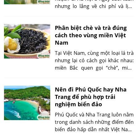
viết dưới đây sẽ giúp bạn đưa ra
nhưng lo lắng về chi phí và lịch
lựa chọn tối ưu nhất.
trình lộn xộn, đây chính là bài viết
dành cho bạn. Với kinh nghiệm
Phân biệt chè và trà đúng
thực tế, chúng tôi chia sẻ các
cách theo vùng miền Việt
điểm đến phù hợp, mẹo săn vé
Nam
máy bay giá rẻ, lựa chọn khách
sạn tiết kiệm và cách di chuyển
Tại Việt Nam, cùng một loại lá trà
thuận tiện. Dù là lần đầu hay đã
nhưng lại có cách gọi khác nhau:
từng ghé thăm Hà Nội, bạn đều
miền Bắc quen gọi “chè”, miền
có thể áp dụng lịch trình này để
Nam chuộng gọi “trà”. Điều này
có chuyến đi suôn sẻ.
không chỉ là sự khác biệt ngôn từ
Nên đi Phú Quốc hay Nha
mà còn phản ánh nét văn hóa và
Trang để phù hợp trải
thói quen uống trà đa dạng giữa
nghiệm biển đảo
các vùng miền. Bài viết này sẽ
giúp bạn phân biệt chè và trà một
Phú Quốc và Nha Trang luôn nằm
cách rõ ràng, dễ hiểu nhất.
trong danh sách những điểm đến
biển đảo hấp dẫn nhất Việt Nam.
Tuy nhiên, mỗi nơi lại mang đến