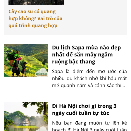
Cây cao su có quang
hợp không? Vai trò của
quá trình quang hợp
Du lịch Sapa mùa nào đẹp
nhất để săn mây ngắm
ruộng bậc thang
Sapa là điểm đến mơ ước của
nhiều du khách nhờ khí hậu mát
mẻ quanh năm và cảnh sắc thiên
nhiên hùng vĩ. Tuy nhiên, mỗi
mùa ở Sapa lại mang một vẻ đẹp
Đi Hà Nội chơi gì trong 3
riêng, khiến nhiều người băn
ngày cuối tuần tự túc
khoăn: nên đi Sapa vào tháng nào
để vừa săn mây đẹp vừa ngắm
Nếu bạn đang muốn tự lên kế
ruộng bậc thang vàng óng? Bài
hoạch đi Hà Nội 3 ngày cuối tuần