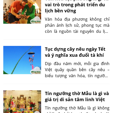
vai trò trong phát triển du
– mà cha ông đã lưu giữ. Hiểu
lịch bền vững
đúng khái niệm này không chỉ là
tôn vinh quá khứ, mà còn định
Văn hóa địa phương không chỉ
hướng cho cách sống bền vững
phản ánh lịch sử, phong tục mà
trong tương lai.
còn là nguồn tài nguyên du lịch
độc đáo. Bằng cách làm rõ văn
hóa địa phương là gì và khám phá
Tục dựng cây nêu ngày Tết
vai trò của nó trong du lịch bền
và ý nghĩa xua đuổi tà khí
vững, bài viết giúp người làm du
lịch, lãnh đạo địa phương và cộng
Dịp đầu năm mới, mỗi gia đình
đồng hiểu rõ cách kết hợp giữa
Việt quây quần bên cây nêu –
bản sắc và phát triển.
biểu tượng văn hóa, tín ngưỡng
truyền đời. Qua tục lệ này, ta hiểu
rõ hơn về tục dựng cây nêu ngày
Tín ngưỡng thờ Mẫu là gì và
Tết, một nghi lễ tâm linh vừa
giá trị di sản tâm linh Việt
quen thuộc, vừa mang tính sáng
tạo và giáo dục cao.
Tín ngưỡng thờ Mẫu là gì không