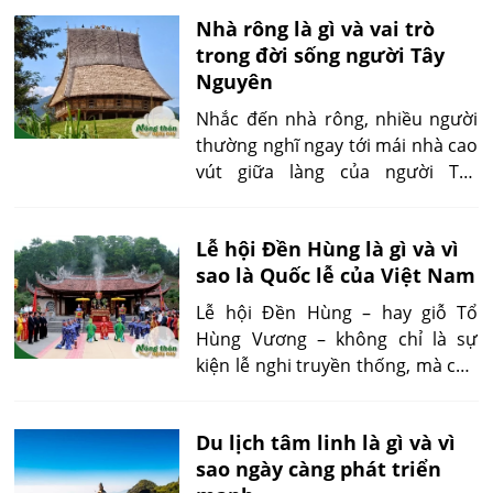
Với những ai lần đầu đến thị trấn
Nhà rông là gì và vai trò
sương mù, việc tìm hiểu Sapa có
trong đời sống người Tây
đặc sản gì ngon và nên mua về
Nguyên
làm quà không chỉ đơn thuần là
mua bán, mà còn là một phần trải
Nhắc đến nhà rông, nhiều người
nghiệm văn hóa độc đáo. Từ các
thường nghĩ ngay tới mái nhà cao
món ăn đậm đà bản sắc dân tộc
vút giữa làng của người Tây
đến những món quà mang hương
Nguyên. Nhưng không phải ai
vị núi rừng, hành trình khám phá
cũng hiểu rõ bản chất, ý nghĩa và
ẩm thực Sapa luôn hấp dẫn ở
Lễ hội Đền Hùng là gì và vì
sự khác biệt giữa nhà rông với các
từng khoảnh khắc.
sao là Quốc lễ của Việt Nam
kiểu nhà khác trong khu vực. Bài
viết dưới đây sẽ giúp bạn khám
Lễ hội Đền Hùng – hay giỗ Tổ
phá từ định nghĩa, cấu tạo đến vai
Hùng Vương – không chỉ là sự
trò và giá trị thực tiễn của nhà
kiện lễ nghi truyền thống, mà còn
rông trong đời sống Tây Nguyên
là dịp giáo dục, kết nối và lan tỏa
hiện đại.
tinh thần “uống nước nhớ nguồn”
Du lịch tâm linh là gì và vì
cho mọi thế hệ. Từ hành trình
sao ngày càng phát triển
rước linh vị đến tiếng trống hội