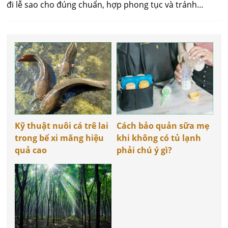
đi lễ sao cho đúng chuẩn, hợp phong tục và tránh
những điều kiêng kỵ.
Kỹ thuật nuôi cá trê lai
Cách bảo quản sữa mẹ
trong bể xi măng hiệu
khi không có tủ lạnh
quả cao
phải chú ý gì?