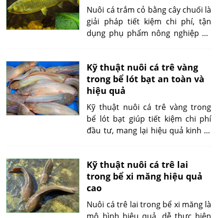
và kết nối xã hội. Bài viết sẽ cung
Nuôi cá trắm cỏ bằng cây chuối là
cấp cái nhìn toàn diện – từ định
giải pháp tiết kiệm chi phí, tận
nghĩa, phân loại, ưu – nhược điểm
dụng phụ phẩm nông nghiệp để
đến vai trò, hiểu nhầm phổ biến
cung cấp thức ăn xanh cho cá.
và cách bảo tồn đúng cách.
Vậy, liệu thức ăn nuôi cá trắm cỏ
Kỹ thuật nuôi cá trê vàng
bằng cây chuối được không? Và
trong bể lót bạt an toàn và
có lưu ý gì trong quá trình nuôi
hiệu quả
giúp cá trắm cỏ phát triển khỏe
mạnh, tối ưu năng suất?
Kỹ thuật nuôi cá trê vàng trong
bể lót bạt giúp tiết kiệm chi phí
đầu tư, mang lại hiệu quả kinh tế
cao nhờ khả năng quản lý dễ
dàng và linh hoạt. Bài viết này sẽ
Kỹ thuật nuôi cá trê lai
hướng dẫn chi tiết cách xây dựng
trong bể xi măng hiệu quả
bể, chăm sóc cá đúng kỹ thuật
cao
cũng như giải pháp tối ưu để đảm
bảo năng suất vượt trội.
Nuôi cá trê lai trong bể xi măng là
mô hình hiệu quả, dễ thực hiện