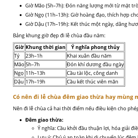
Giờ Mão (5h–7h): Đón năng lượng mới từ mặt trời,
Giờ Ngọ (11h–13h): Giờ hoàng đạo, thích hợp ch
Giờ Dậu (17h–19h): Kết thúc một ngày, dâng hươ
Bảng khung giờ đẹp đi lễ chùa đầu năm:
Giờ
Khung thời gian
Ý nghĩa phong thủy
Tý
23h–1h
Khai xuân đầu năm
Mão
5h–7h
Đón khí dương đầu ngày
Ngọ
11h–13h
Cầu tài lộc, công danh
Dậu
17h–19h
Cầu kết thúc viên mãn
Có nên đi lễ chùa đêm giao thừa hay mùng 
Nên đi lễ chùa cả hai thời điểm nếu điều kiện cho phé
Đêm giao thừa:
Ý nghĩa: Cầu khởi đầu thuận lợi, hóa giải đ
Lưu ý: Chú ý an toàn khi di chuyển lúc đêm