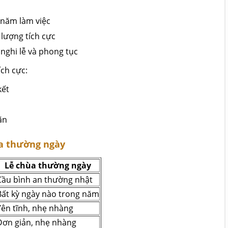
 năm làm việc
lượng tích cực
nghi lễ và phong tục
ích cực:
kết
ãn
ùa thường ngày
Lễ chùa thường ngày
Cầu bình an thường nhật
Bất kỳ ngày nào trong năm
Yên tĩnh, nhẹ nhàng
Đơn giản, nhẹ nhàng