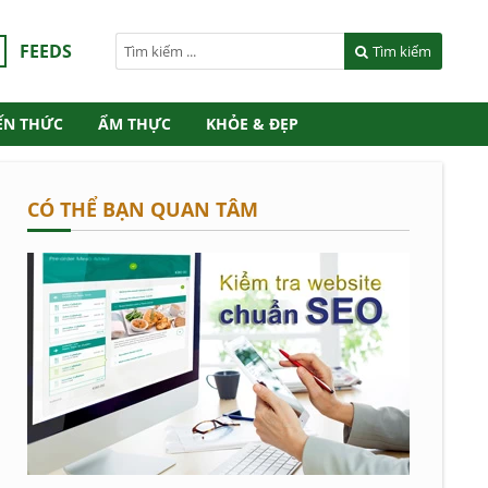
FEEDS
Tìm kiếm
ẾN THỨC
ẨM THỰC
KHỎE & ĐẸP
CÓ THỂ BẠN QUAN TÂM