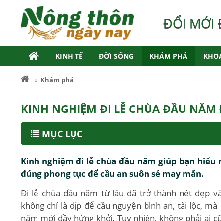
ĐỔI MỚI 
KINH TẾ
ĐỜI SỐNG
KHÁM PHÁ
KHO
Khám phá
KINH NGHIỆM ĐI LỄ CHÙA ĐẦU NĂM
MỤC LỤC
Kinh nghiệm đi lễ chùa đầu năm giúp bạn hiểu r
đúng phong tục để cầu an suôn sẻ may mắn.
Đi lễ chùa đầu năm từ lâu đã trở thành nét đẹp vă
không chỉ là dịp để cầu nguyện bình an, tài lộc, m
năm mới đầy hứng khởi. Tuy nhiên, không phải ai cũ