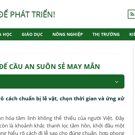
ĐỂ PHÁT TRIỂN!
A HỌC
GIÁO DỤC
NÔNG NGHIỆP
THỊ TRƯỜNG
KI
 ĐỂ CẦU AN SUÔN SẺ MAY MẮN
õ cách chuẩn bị lễ vật, chọn thời gian và ứng xử
n hóa tâm linh không thể thiếu của người Việt. Đây
à còn là khoảnh khắc thanh lọc tâm hồn, khởi đầu một
ng hiểu rõ cách đi lễ sao cho đúng chuẩn, hợp phong