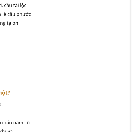
 cầu tài lộc
o lễ cầu phước
ng tạ ơn
một?
p.
iều xấu năm cũ.
 khuya.