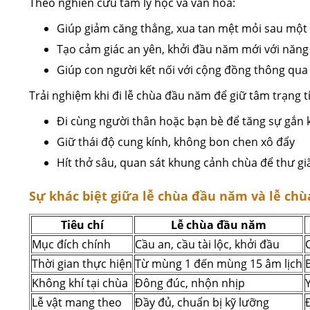
Theo nghiên cứu tâm lý học và văn hóa:
Giúp giảm căng thẳng, xua tan mệt mỏi sau một
Tạo cảm giác an yên, khởi đầu năm mới với năng 
Giúp con người kết nối với cộng đồng thông qua 
Trải nghiệm khi đi lễ chùa đầu năm để giữ tâm trạng t
Đi cùng người thân hoặc bạn bè để tăng sự gắn 
Giữ thái độ cung kính, không bon chen xô đẩy
Hít thở sâu, quan sát khung cảnh chùa để thư gi
Sự khác biệt giữa lễ chùa đầu năm và lễ ch
Tiêu chí
Lễ chùa đầu năm
Mục đích chính
Cầu an, cầu tài lộc, khởi đầu
Thời gian thực hiện
Từ mùng 1 đến mùng 15 âm lịch
Không khí tại chùa
Đông đúc, nhộn nhịp
Lễ vật mang theo
Đầy đủ, chuẩn bị kỹ lưỡng