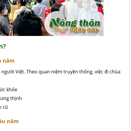
n?
ầu năm
a người Việt. Theo quan niệm truyền thống, việc đi chùa
sức khỏe
hưng thịnh
m cũ
đầu năm