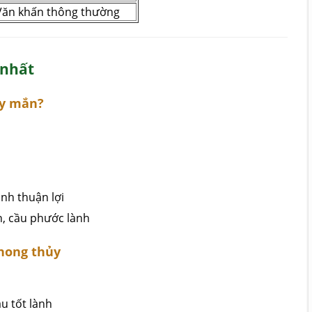
Văn khấn thông thường
 nhất
ay mắn?
nh thuận lợi
n, cầu phước lành
hong thủy
ầu tốt lành