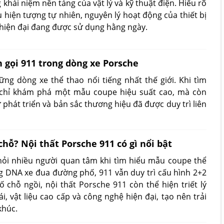
khái niệm nền tảng của vật lý và kỹ thuật điện. Hiểu rõ
u hiện tượng tự nhiên, nguyên lý hoạt động của thiết bị
hiện đại đang được sử dụng hằng ngày.
ên gọi 911 trong dòng xe Porsche
ng dòng xe thể thao nổi tiếng nhất thế giới. Khi tìm
g chỉ khám phá một mẫu coupe hiệu suất cao, mà còn
 sử phát triển và bản sắc thương hiệu đã được duy trì liên
hỗ? Nội thất Porsche 911 có gì nổi bật
hỏi nhiều người quan tâm khi tìm hiểu mẫu coupe thể
 DNA xe đua đường phố, 911 vẫn duy trì cấu hình 2+2
 chỗ ngồi, nội thất Porsche 911 còn thể hiện triết lý
ái, vật liệu cao cấp và công nghệ hiện đại, tạo nên trải
khúc.