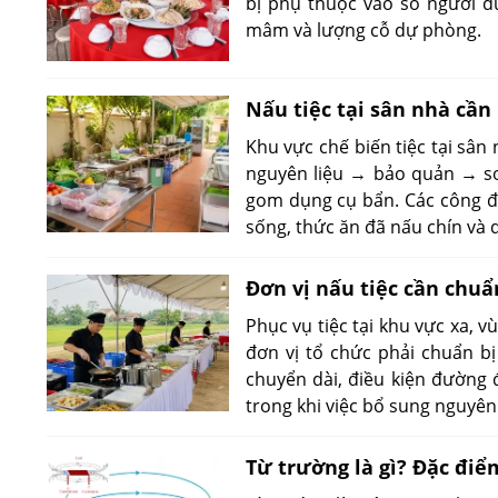
bị phụ thuộc vào số người đ
mâm và lượng cỗ dự phòng.
Nấu tiệc tại sân nhà cần
Khu vực chế biến tiệc tại sân
nguyên liệu → bảo quản → s
gom dụng cụ bẩn. Các công đo
sống, thức ăn đã nấu chín và 
Đơn vị nấu tiệc cần chuẩ
Phục vụ tiệc tại khu vực xa, 
đơn vị tổ chức phải chuẩn bị
chuyển dài, điều kiện đường 
trong khi việc bổ sung nguyên 
Từ trường là gì? Đặc điể