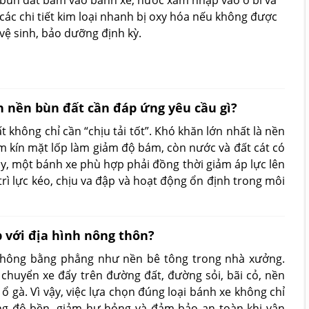
bùn đất bám vào bánh xe, nước xâm nhập vào ổ bi và
các chi tiết kim loại nhanh bị oxy hóa nếu không được
vệ sinh, bảo dưỡng định kỳ.
n nền bùn đất cần đáp ứng yêu cầu gì?
 không chỉ cần “chịu tải tốt”. Khó khăn lớn nhất là nền
 kín mặt lốp làm giảm độ bám, còn nước và đất cát có
ậy, một bánh xe phù hợp phải đồng thời giảm áp lực lên
trì lực kéo, chịu va đập và hoạt động ổn định trong môi
 với địa hình nông thôn?
không bằng phẳng như nền bê tông trong nhà xưởng.
 chuyển xe đẩy trên đường đất, đường sỏi, bãi cỏ, nền
ổ gà. Vì vậy, việc lựa chọn đúng loại bánh xe không chỉ
ng độ bền, giảm hư hỏng và đảm bảo an toàn khi vận