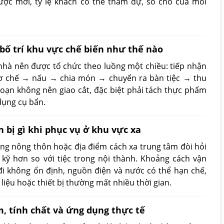
ược mời, tỷ lệ khách có thể tham dự, số chỗ của mỗi
 bố trí khu vực chế biến như thế nào
 nhà nên được tổ chức theo luồng một chiều: tiếp nhận
ơ chế → nấu → chia món → chuyển ra bàn tiệc → thu
ạn không nên giao cắt, đặc biệt phải tách thực phẩm
dụng cụ bẩn.
n bị gì khi phục vụ ở khu vực xa
vùng nông thôn hoặc địa điểm cách xa trung tâm đòi hỏi
 kỹ hơn so với tiệc trong nội thành. Khoảng cách vận
đi không ổn định, nguồn điện và nước có thể hạn chế,
liệu hoặc thiết bị thường mất nhiều thời gian.
m, tính chất và ứng dụng thực tế