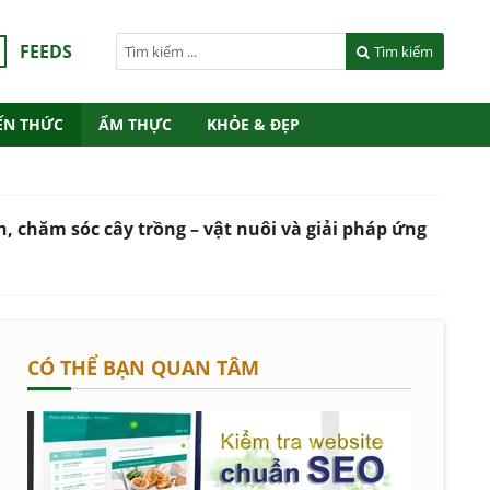
FEEDS
Tìm kiếm
ẾN THỨC
ẨM THỰC
KHỎE & ĐẸP
, chăm sóc cây trồng – vật nuôi và giải pháp ứng
CÓ THỂ BẠN QUAN TÂM