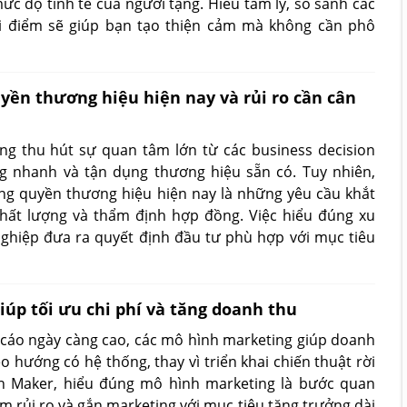
c độ tinh tế của người tặng. Hiểu tâm lý, so sánh các
 điểm sẽ giúp bạn tạo thiện cảm mà không cần phô
ền thương hiệu hiện nay và rủi ro cần cân
g thu hút sự quan tâm lớn từ các business decision
 nhanh và tận dụng thương hiệu sẵn có. Tuy nhiên,
g quyền thương hiệu hiện nay là những yêu cầu khắt
chất lượng và thẩm định hợp đồng. Việc hiểu đúng xu
ghiệp đưa ra quyết định đầu tư phù hợp với mục tiêu
úp tối ưu chi phí và tăng doanh thu
 cáo ngày càng cao, các mô hình marketing giúp doanh
o hướng có hệ thống, thay vì triển khai chiến thuật rời
ion Maker, hiểu đúng mô hình marketing là bước quan
ảm rủi ro và gắn marketing với mục tiêu tăng trưởng dài