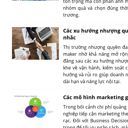
tôn trọng mà còn phản ánh mứ
nhóm quà và chọn đúng thời
trương.
Các xu hướng nhượng quy
nhắc
Thị trường nhượng quyền đan
maker nhờ khả năng mở rộng
đằng sau các xu hướng nhượn
khe về vận hành, kiểm soát 
hướng và rủi ro giúp doanh n
dài hạn và năng lực nội tại.
Các mô hình marketing gi
Trong bối cảnh chi phí quảng
nghiệp tiếp cận marketing the
rạc. Đối với Business Decis
trọng để tối ưu ngân sách, gi