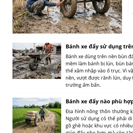
Bánh xe đẩy sử dụng trê
Bánh xe dùng trên nền bùn đất
mềm làm bánh bị lún, bùn bám
thể xâm nhập vào ổ trục. Vì v
nền, vượt được rãnh lún, duy 
trường ẩm bẩn.
Bánh xe đẩy nào phù hợp
Địa hình nông thôn thường 
Người sử dụng có thể phải di
gồ ghề hoặc khu vực có nhiều 
giúp đẩy nhẹ hơn mà còn tă