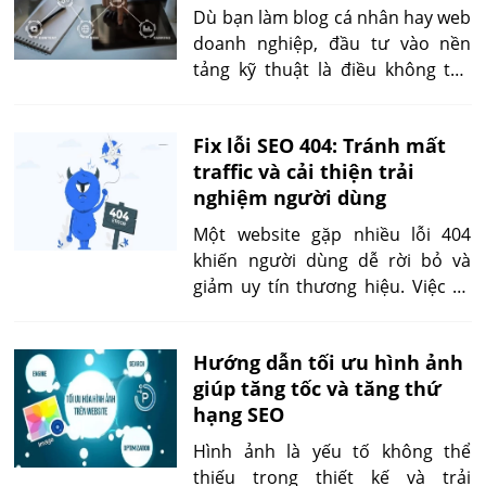
định hướng cho toàn bộ kế hoạch
Dù bạn làm blog cá nhân hay web
SEO.
doanh nghiệp, đầu tư vào nền
tảng kỹ thuật là điều không thể
bỏ qua nếu muốn phát triển SEO
lâu dài.
Fix lỗi SEO 404: Tránh mất
traffic và cải thiện trải
nghiệm người dùng
Một website gặp nhiều lỗi 404
khiến người dùng dễ rời bỏ và
giảm uy tín thương hiệu. Việc fix
lỗi SEO 404 kịp thời thông qua
redirect hợp lý, trang 404 tùy
Hướng dẫn tối ưu hình ảnh
chỉnh và tối ưu điều hướng giúp
giúp tăng tốc và tăng thứ
duy trì sự hài lòng, hạn chế mất
hạng SEO
traffic tự nhiên.
Hình ảnh là yếu tố không thể
thiếu trong thiết kế và trải