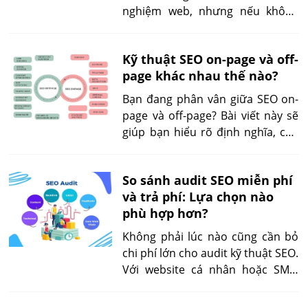
nghiệm web, nhưng nếu không
được tối ưu đúng cách, chúng có
thể làm chậm website và ảnh
Kỹ thuật SEO on-page và off-
hưởng đến SEO. Bài viết này sẽ
page khác nhau thế nào?
hướng dẫn chi tiết tối ưu hình
ảnh SEO từ kỹ thuật đến nội
Bạn đang phân vân giữa SEO on-
dung, giúp bạn tăng tốc tải trang
page và off-page? Bài viết này sẽ
và cải thiện thứ hạng trên Google.
giúp bạn hiểu rõ định nghĩa, cấu
tạo, phân loại và so sánh ưu
nhược điểm của hai kỹ thuật SEO
So sánh audit SEO miễn phí
cốt lõi này – từ đó đưa ra chiến
và trả phí: Lựa chọn nào
lược tối ưu thứ hạng hiệu quả và
phù hợp hơn?
an toàn nhất.
Không phải lúc nào cũng cần bỏ
chi phí lớn cho audit kỹ thuật SEO.
Với website cá nhân hoặc SME,
công cụ miễn phí là đủ. Nhưng khi
mở rộng quy mô, doanh nghiệp