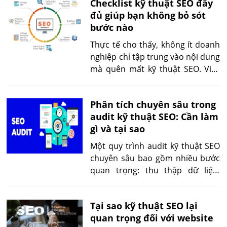
Checklist kỹ thuật SEO đầy
tra Core Web Vitals sẽ giúp bạn
đủ giúp bạn không bỏ sót
tối ưu hiệu quả trải nghiệm người
bước nào
dùng và gia tăng cơ hội lên Top
Google.
Thực tế cho thấy, không ít doanh
nghiệp chỉ tập trung vào nội dung
mà quên mất kỹ thuật SEO. Việc
bỏ qua checklist kỹ thuật SEO dễ
dẫn đến tốc độ chậm, lỗi index
Phân tích chuyên sâu trong
hay bảo mật yếu, khiến website
audit kỹ thuật SEO: Cần làm
mất điểm với Google và người
gì và tại sao
dùng.
Một quy trình audit kỹ thuật SEO
chuyên sâu bao gồm nhiều bước
quan trọng: thu thập dữ liệu,
phân loại lỗi, lập báo cáo và đưa
ra khuyến nghị tối ưu. Khi triển
Tại sao kỹ thuật SEO lại
khai đúng cách, audit không chỉ
quan trọng đối với website
khắc phục vấn đề kỹ thuật mà còn