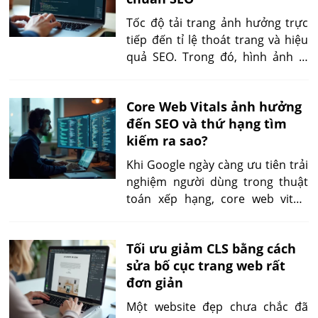
truy cập lâu hơn trên trang.
Tốc độ tải trang ảnh hưởng trực
tiếp đến tỉ lệ thoát trang và hiệu
quả SEO. Trong đó, hình ảnh là
yếu tố chiếm nhiều tài nguyên
nhất nhưng cũng dễ tối ưu nhất
Core Web Vitals ảnh hưởng
nếu bạn biết cách. Bài viết này sẽ
đến SEO và thứ hạng tìm
hướng dẫn bạn chi tiết cách tối
kiếm ra sao?
ưu hình ảnh để cải thiện chỉ số
Core Web Vitals, giúp website của
Khi Google ngày càng ưu tiên trải
bạn nhẹ hơn, nhanh hơn và
nghiệm người dùng trong thuật
chuẩn SEO hơn.
toán xếp hạng, core web vitals
ảnh hưởng SEO trở thành yếu tố
không thể xem nhẹ. Bài viết này
Tối ưu giảm CLS bằng cách
sẽ giúp bạn hiểu rõ mối liên hệ
sửa bố cục trang web rất
giữa hiệu suất trang và thứ hạng
đơn giản
tìm kiếm, từ đó có chiến lược tối
ưu đúng đắn.
Một website đẹp chưa chắc đã