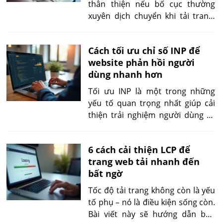
thân thiện nếu bố cục thường
xuyên dịch chuyển khi tải trang.
Đây chính là hậu quả của chỉ số
CLS cao. Bài viết này chia sẻ
Cách tối ưu chỉ số INP để
những mẹo đơn giản giúp bạn
website phản hồi người
giảm CLS, mang lại trải nghiệm
dùng nhanh hơn
liền mạch và giữ chân khách truy
cập lâu hơn.
Tối ưu INP là một trong những
yếu tố quan trọng nhất giúp cải
thiện trải nghiệm người dùng và
thứ hạng SEO trong năm 2024–
2025. Bài viết này sẽ hướng dẫn
6 cách cải thiện LCP để
chi tiết cách đo, đánh giá và xử lý
trang web tải nhanh đến
nguyên nhân gây INP cao để bạn
bất ngờ
có thể triển khai trực tiếp cho
website của mình.
Tốc độ tải trang không còn là yếu
tố phụ – nó là điều kiện sống còn.
Bài viết này sẽ hướng dẫn bạn