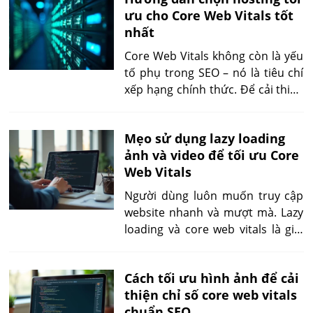
trên Google, cải thiện trải nghiệm
ưu cho Core Web Vitals tốt
người dùng và tăng tỷ lệ chuyển
nhất
đổi.
Core Web Vitals không còn là yếu
tố phụ trong SEO – nó là tiêu chí
xếp hạng chính thức. Để cải thiện
chỉ số này, tốc độ phản hồi của
hosting đóng vai trò quyết định.
Mẹo sử dụng lazy loading
Bài viết sau sẽ hướng dẫn bạn
ảnh và video để tối ưu Core
cách chọn hosting tốt cho core
Web Vitals
web vitals một cách thực tế, dễ
hiểu và bền vững theo tiêu chuẩn
Người dùng luôn muốn truy cập
mới nhất năm 2025.
website nhanh và mượt mà. Lazy
loading và core web vitals là giải
pháp quan trọng để giảm tải dữ
liệu ban đầu, hiển thị nội dung
Cách tối ưu hình ảnh để cải
nhanh chóng và mang lại trải
thiện chỉ số core web vitals
nghiệm liền mạch, giữ chân khách
chuẩn SEO