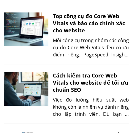
cách cải thiện LCP hiệu quả nhất
để website tải cực nhanh, giữ
Top công cụ đo Core Web
chân người dùng và tăng điểm
Vitals và báo cáo chính xác
SEO bền vững.
cho website
Mỗi công cụ trong nhóm các công
cụ đo Core Web Vitals đều có ưu
điểm riêng: PageSpeed Insights
thân thiện, Lighthouse phân tích
sâu, WebPageTest so sánh đa khu
Cách kiểm tra Core Web
vực, GTmetrix trực quan. Việc
Vitals cho website để tối ưu
nắm rõ cách dùng sẽ giúp bạn tối
chuẩn SEO
ưu website phù hợp với từng nhu
cầu cụ thể.
Việc đo lường hiệu suất web
không còn là nhiệm vụ dành riêng
cho lập trình viên. Dù bạn là
SEOer, chủ doanh nghiệp hay
marketer, nắm vững cách kiểm