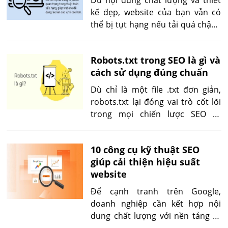
Dù nội dung chất lượng và thiết
một cách hệ thống và hiệu quả.
kế đẹp, website của bạn vẫn có
thể bị tụt hạng nếu tải quá chậm.
Việc tối ưu tốc độ trang web
không chỉ cải thiện trải nghiệm
Robots.txt trong SEO là gì và
người dùng mà còn giúp vượt qua
cách sử dụng đúng chuẩn
đối thủ trên Google. Bài viết này
hướng dẫn bạn từng bước chi tiết
Dù chỉ là một file .txt đơn giản,
để tăng tốc độ tải và đạt chuẩn
robots.txt lại đóng vai trò cốt lõi
Core Web Vitals.
trong mọi chiến lược SEO kỹ
thuật. Việc hiểu đúng và sử dụng
hiệu quả file này không chỉ giúp
10 công cụ kỹ thuật SEO
bạn kiểm soát luồng truy cập của
giúp cải thiện hiệu suất
Googlebot mà còn đảm bảo nội
website
dung giá trị được index chính xác,
tránh lãng phí crawl budget và lỗi
Để cạnh tranh trên Google,
thứ hạng do hiểu nhầm chỉ thị.
doanh nghiệp cần kết hợp nội
dung chất lượng với nền tảng kỹ