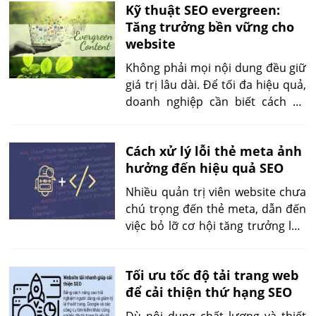
Kỹ thuật SEO evergreen:
cần giải pháp trả phí để xử lý
Tăng trưởng bền vững cho
chuyên sâu, theo dõi định kỳ và
website
đảm bảo tính cạnh tranh.
Không phải mọi nội dung đều giữ
giá trị lâu dài. Để tối đa hiệu quả,
doanh nghiệp cần biết cách áp
dụng evergreen kỹ thuật SEO: từ
nghiên cứu chủ đề evergreen, tối
Cách xử lý lỗi thẻ meta ảnh
ưu thẻ meta, đến xây dựng liên
hưởng đến hiệu quả SEO
kết bền vững. Đây là quy trình
giúp nội dung duy trì sức hút ổn
Nhiều quản trị viên website chưa
định.
chú trọng đến thẻ meta, dẫn đến
việc bỏ lỡ cơ hội tăng trưởng lưu
lượng truy cập. Những lỗi phổ
biến như meta title trùng lặp
Tối ưu tốc độ tải trang web
hoặc description quá dài ảnh
để cải thiện thứ hạng SEO
hưởng lớn đến SEO. Bài viết sẽ
giúp bạn xử lý lỗi thẻ meta SEO