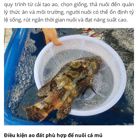
quy trình từ cải tạo ao, chọn giống, thả nuôi đến quản
lý thức ăn và môi trường, người nuôi có thể ổn định tỷ
lệ sống, rút ngắn thời gian nuôi và đạt năng suất cao.
Điều kiện ao đất phù hợp để nuôi cá mú