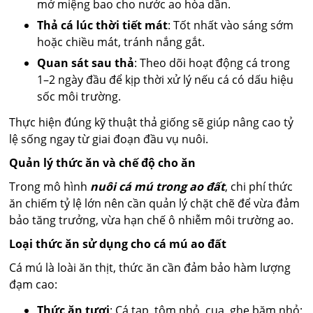
mở miệng bao cho nước ao hòa dần.
Thả cá lúc thời tiết mát
: Tốt nhất vào sáng sớm
hoặc chiều mát, tránh nắng gắt.
Quan sát sau thả
: Theo dõi hoạt động cá trong
1–2 ngày đầu để kịp thời xử lý nếu cá có dấu hiệu
sốc môi trường.
Thực hiện đúng kỹ thuật thả giống sẽ giúp nâng cao tỷ
lệ sống ngay từ giai đoạn đầu vụ nuôi.
Quản lý thức ăn và chế độ cho ăn
Trong mô hình
nuôi cá mú trong ao đất
, chi phí thức
ăn chiếm tỷ lệ lớn nên cần quản lý chặt chẽ để vừa đảm
bảo tăng trưởng, vừa hạn chế ô nhiễm môi trường ao.
Loại thức ăn sử dụng cho cá mú ao đất
Cá mú là loài ăn thịt, thức ăn cần đảm bảo hàm lượng
đạm cao:
Thức ăn tươi
: Cá tạp, tôm nhỏ, cua, ghẹ băm nhỏ;