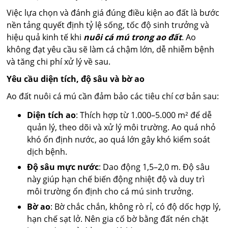
Việc lựa chọn và đánh giá đúng điều kiện ao đất là bước
nền tảng quyết định tỷ lệ sống, tốc độ sinh trưởng và
hiệu quả kinh tế khi
nuôi cá mú trong ao đất
. Ao
không đạt yêu cầu sẽ làm cá chậm lớn, dễ nhiễm bệnh
và tăng chi phí xử lý về sau.
Yêu cầu diện tích, độ sâu và bờ ao
Ao đất nuôi cá mú cần đảm bảo các tiêu chí cơ bản sau:
Diện tích ao
: Thích hợp từ 1.000–5.000 m² để dễ
quản lý, theo dõi và xử lý môi trường. Ao quá nhỏ
khó ổn định nước, ao quá lớn gây khó kiểm soát
dịch bệnh.
Độ sâu mực nước
: Dao động 1,5–2,0 m. Độ sâu
này giúp hạn chế biến động nhiệt độ và duy trì
môi trường ổn định cho cá mú sinh trưởng.
Bờ ao
: Bờ chắc chắn, không rò rỉ, có độ dốc hợp lý,
hạn chế sạt lở. Nên gia cố bờ bằng đất nén chặt