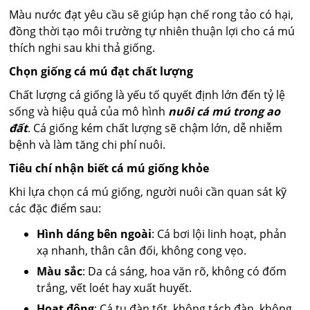
Màu nước đạt yêu cầu sẽ giúp hạn chế rong tảo có hại,
đồng thời tạo môi trường tự nhiên thuận lợi cho cá mú
thích nghi sau khi thả giống.
Chọn giống cá mú đạt chất lượng
Chất lượng cá giống là yếu tố quyết định lớn đến tỷ lệ
sống và hiệu quả của mô hình
nuôi cá mú trong ao
đất
. Cá giống kém chất lượng sẽ chậm lớn, dễ nhiễm
bệnh và làm tăng chi phí nuôi.
Tiêu chí nhận biết cá mú giống khỏe
Khi lựa chọn cá mú giống, người nuôi cần quan sát kỹ
các đặc điểm sau:
Hình dáng bên ngoài
: Cá bơi lội linh hoạt, phản
xạ nhanh, thân cân đối, không cong vẹo.
Màu sắc
: Da cá sáng, hoa văn rõ, không có đốm
trắng, vết loét hay xuất huyết.
Hoạt động
: Cá tụ đàn tốt, không tách đàn, không