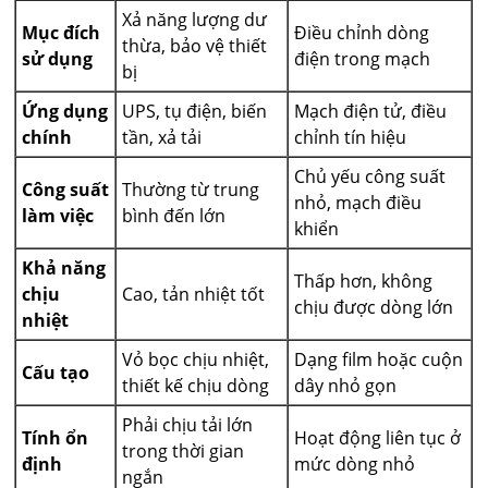
Xả năng lượng dư
Mục đích
Điều chỉnh dòng
thừa, bảo vệ thiết
sử dụng
điện trong mạch
bị
Ứng dụng
UPS, tụ điện, biến
Mạch điện tử, điều
chính
tần, xả tải
chỉnh tín hiệu
Chủ yếu công suất
Công suất
Thường từ trung
nhỏ, mạch điều
làm việc
bình đến lớn
khiển
Khả năng
Thấp hơn, không
chịu
Cao, tản nhiệt tốt
chịu được dòng lớn
nhiệt
Vỏ bọc chịu nhiệt,
Dạng film hoặc cuộn
Cấu tạo
thiết kế chịu dòng
dây nhỏ gọn
Phải chịu tải lớn
Tính ổn
Hoạt động liên tục ở
trong thời gian
định
mức dòng nhỏ
ngắn