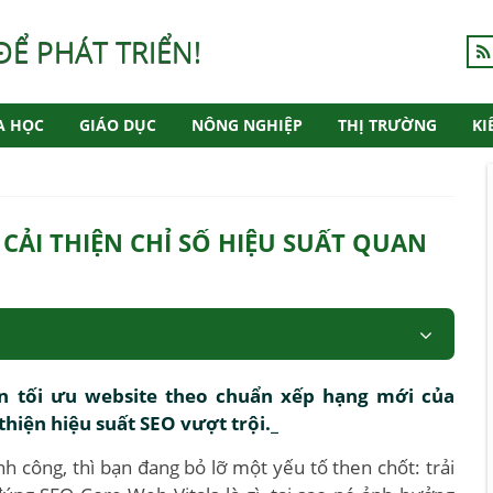
ĐỂ PHÁT TRIỂN!
A HỌC
GIÁO DỤC
NÔNG NGHIỆP
THỊ TRƯỜNG
KI
 CẢI THIỆN CHỈ SỐ HIỆU SUẤT QUAN
ạn tối ưu website theo chuẩn xếp hạng mới của
hiện hiệu suất SEO vượt trội._
h công, thì bạn đang bỏ lỡ một yếu tố then chốt: trải