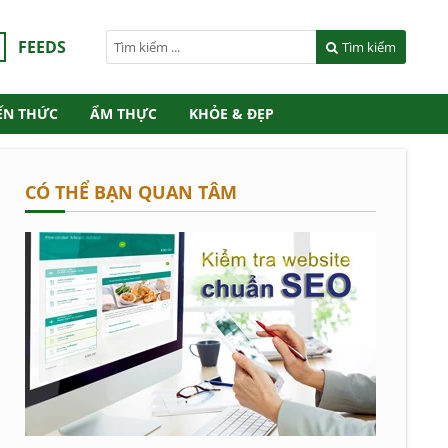
FEEDS
Tìm kiếm
ẾN THỨC
ẨM THỰC
KHỎE & ĐẸP
CÓ THỂ BẠN QUAN TÂM