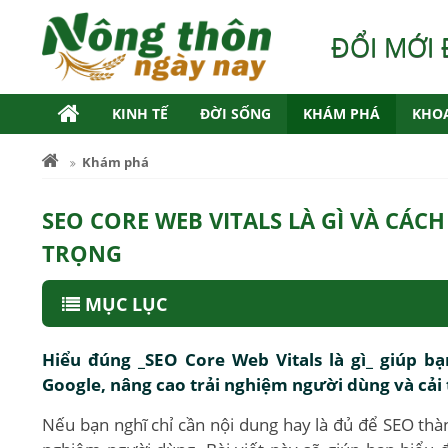
ĐỔI MỚI 
KINH TẾ
ĐỜI SỐNG
KHÁM PHÁ
KHO
Khám phá
SEO CORE WEB VITALS LÀ GÌ VÀ CÁCH
TRỌNG
MỤC LỤC
Hiểu đúng _SEO Core Web Vitals là gì_ giúp b
Google, nâng cao trải nghiệm người dùng và cải t
Nếu bạn nghĩ chỉ cần nội dung hay là đủ để SEO thàn