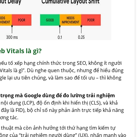
 Vitals là gì?
ếu tố xếp hạng chính thức trong SEO, không ít người
Vitals là gì”. Dù nghe quen thuộc, nhưng để hiểu đúng
e lại ưu tiên chúng, và làm sao để tối ưu – thì không
n trọng mà Google dùng để đo lường trải nghiệm
nội dung (LCP), độ ổn định khi hiển thị (CLS), và khả
ây là FID), bộ chỉ số này phản ánh trực tiếp khả năng
ơng tác.
ỹ thuật mà còn ảnh hưởng tới thứ hạng tìm kiếm tự
rộng của “trải nghiệm người dùng” (UX), nhấn mạnh vào