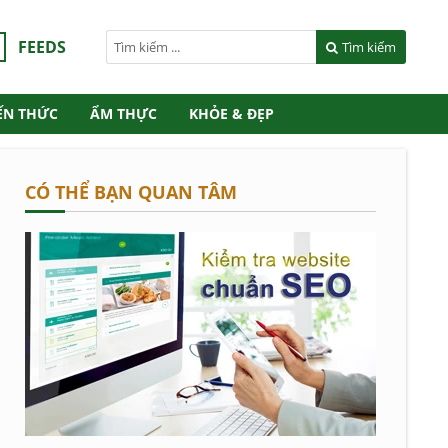
FEEDS
Tìm kiếm
ẾN THỨC
ẨM THỰC
KHỎE & ĐẸP
CÓ THỂ BẠN QUAN TÂM