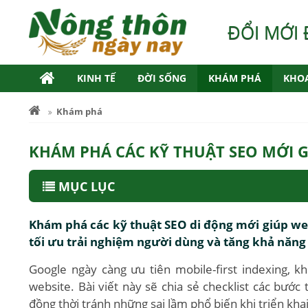
ĐỔI MỚI 
KINH TẾ
ĐỜI SỐNG
KHÁM PHÁ
KHO
Khám phá
KHÁM PHÁ CÁC KỸ THUẬT SEO MỚI G
MỤC LỤC
Khám phá các kỹ thuật SEO di động mới giúp web
tối ưu trải nghiệm người dùng và tăng khả năng
Google ngày càng ưu tiên mobile-first indexing, k
website. Bài viết này sẽ chia sẻ checklist các bước
đồng thời tránh những sai lầm phổ biến khi triển kha