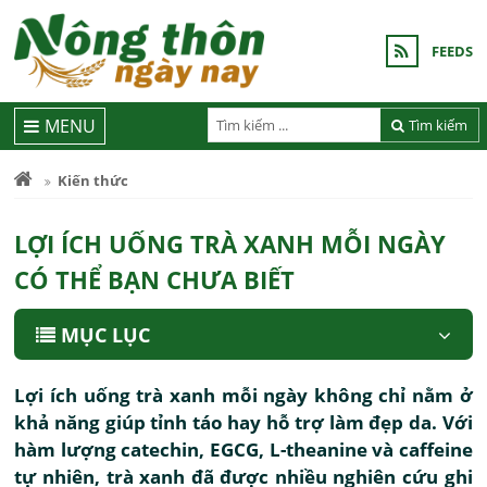
FEEDS
MENU
Tìm kiếm
Kiến thức
LỢI ÍCH UỐNG TRÀ XANH MỖI NGÀY
CÓ THỂ BẠN CHƯA BIẾT
MỤC LỤC
Lợi ích uống trà xanh mỗi ngày không chỉ nằm ở
khả năng giúp tỉnh táo hay hỗ trợ làm đẹp da. Với
hàm lượng catechin, EGCG, L-theanine và caffeine
tự nhiên, trà xanh đã được nhiều nghiên cứu ghi