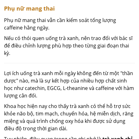
Phụ nữ mang thai
Phụ nữ mang thai vẫn cần kiểm soát tổng lượng
caffeine hằng ngày.
Nếu có thói quen uống trà xanh, nên trao đổi với bác sĩ
để điều chỉnh lượng phù hợp theo từng giai đoạn thai
kỳ.
Lợi ích uống trà xanh mỗi ngày không đến từ một "thần
dược" nào, mà là sự kết hợp của nhiều hợp chất sinh
học như catechin, EGCG, L-theanine và caffeine với hàm
lượng cân đối.
Khoa học hiện nay cho thấy trà xanh có thể hỗ trợ sức
khỏe não bộ, tim mạch, chuyển hóa, hệ miễn dịch, răng
miệng và quá trình chống oxy hóa khi được sử dụng
điều độ trong thời gian dài.
Tuy nhiên, điều quan trọng cần ghi nhớ là
trà xanh chỉ