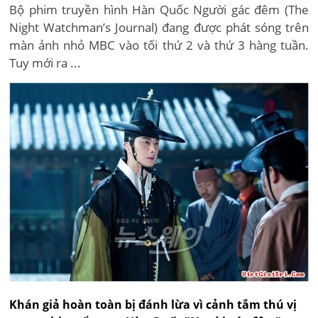
Bộ phim truyền hình Hàn Quốc Người gác đêm (The
Night Watchman’s Journal) đang được phát sóng trên
màn ảnh nhỏ MBC vào tối thứ 2 và thứ 3 hàng tuần.
Tuy mới ra ...
Khán giả hoàn toàn bị đánh lừa vì cảnh tắm thú vị