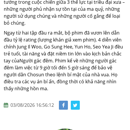
tưởng trong cuộc chiến giữa 3 thế lực tại triều đại xưa –
những người phủ nhận sự tồn tại của ma quỷ, những
người sử dụng chúng và những người cố gắng để loại
bỏ chúng.
Ngay từ hai tập đầu ra mắt, bộ phim đã vươn lên dẫn
đầu tỷ lệ rating (lượng khán giả xem phim). 4 diễn viên
chính Jung Il Woo, Go Sung Hee, Yun Ho, Seo Yea Ji đều
trẻ tuổi, tài năng và đặt niềm tin lớn vào kịch bản chắc
tay củaNgười gác đêm. Phim kể về những người gác
đêm làm việc từ 9 giờ tối đến 5 giờ sáng để bảo vệ
người dân Chosun theo lệnh bí mật của nhà vua. Họ
điều tra các vụ án bí ẩn, đồng thời có khả năng nhìn
thấy những hồn ma.
03/08/2026 16:56:12