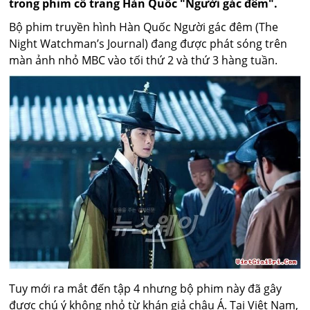
trong phim cổ trang Hàn Quốc "Người gác đêm".
Bộ phim truyền hình Hàn Quốc Người gác đêm (The
Night Watchman’s Journal) đang được phát sóng trên
màn ảnh nhỏ MBC vào tối thứ 2 và thứ 3 hàng tuần.
Tuy mới ra mắt đến tập 4 nhưng bộ phim này đã gây
được chú ý không nhỏ từ khán giả châu Á. Tại Việt Nam,