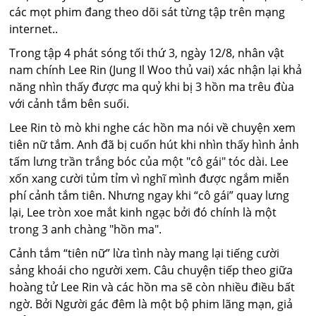
các mọt phim đang theo dõi sát từng tập trên mạng
internet..
Trong tập 4 phát sóng tối thứ 3, ngày 12/8, nhân vật
nam chính Lee Rin (Jung Il Woo thủ vai) xác nhận lại khả
năng nhìn thấy được ma quỷ khi bị 3 hồn ma trêu đùa
với cảnh tắm bên suối.
Lee Rin tò mò khi nghe các hồn ma nói về chuyện xem
tiên nữ tắm. Anh đã bị cuốn hút khi nhìn thấy hình ảnh
tấm lưng trần trắng bóc của một "cô gái" tóc dài. Lee
xốn xang cười tủm tỉm vì nghĩ mình được ngắm miễn
phí cảnh tắm tiên. Nhưng ngay khi “cô gái” quay lưng
lại, Lee tròn xoe mắt kinh ngạc bởi đó chính là một
trong 3 anh chàng "hồn ma".
Cảnh tắm “tiên nữ” lừa tình này mang lại tiếng cười
sảng khoái cho người xem. Câu chuyện tiếp theo giữa
hoàng tử Lee Rin và các hồn ma sẽ còn nhiều điều bất
ngờ. Bởi Người gác đêm là một bộ phim lãng mạn, giả