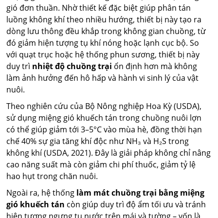
gió đơn thuần. Nhờ thiết kế đặc biệt giúp phân tán
luồng không khí theo nhiều hướng, thiết bị này tạo ra
dòng lưu thông đều khắp trong không gian chuồng, từ
đó giảm hiện tượng tụ khí nóng hoặc lạnh cục bộ. So
với quạt trục hoặc hệ thống phun sương, thiết bị này
duy trì
nhiệt độ chuồng trại
ổn định hơn mà không
làm ảnh hưởng đến hô hấp và hành vi sinh lý của vật
nuôi.
Theo nghiên cứu của Bộ Nông nghiệp Hoa Kỳ (USDA),
sử dụng miệng gió khuếch tán trong chuồng nuôi lợn
có thể giúp giảm tới 3–5°C vào mùa hè, đồng thời hạn
chế 40% sự gia tăng khí độc như NH₃ và H₂S trong
không khí (USDA, 2021). Đây là giải pháp không chỉ nâng
cao năng suất mà còn giảm chi phí thuốc, giảm tỷ lệ
hao hụt trong chăn nuôi.
Ngoài ra, hệ thống
làm mát chuồng trại bằng miệng
gió khuếch tán
còn giúp duy trì độ ẩm tối ưu và tránh
hiện tượng ngưng tụ nước trên mái và tường – vốn là