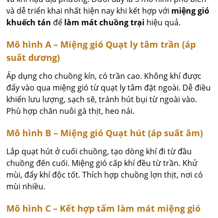
và dễ triển khai nhất hiện nay khi kết hợp với
miệng gió
khuếch tán
để
làm mát chuồng trại
hiệu quả.
Mô hình A – Miệng gió Quạt ly tâm trần (áp
suất dương)
Áp dụng cho chuồng kín, có trần cao. Không khí được
đẩy vào qua miệng gió từ quạt ly tâm đặt ngoài. Dễ điều
khiển lưu lượng, sạch sẽ, tránh hút bụi từ ngoài vào.
Phù hợp chăn nuôi gà thịt, heo nái.
Mô hình B – Miệng gió Quạt hút (áp suất âm)
Lắp quạt hút ở cuối chuồng, tạo dòng khí đi từ đầu
chuồng đến cuối. Miệng gió cấp khí đều từ trần. Khử
mùi, đẩy khí độc tốt. Thích hợp chuồng lợn thịt, nơi có
mùi nhiều.
Mô hình C – Kết hợp tấm làm mát miệng gió