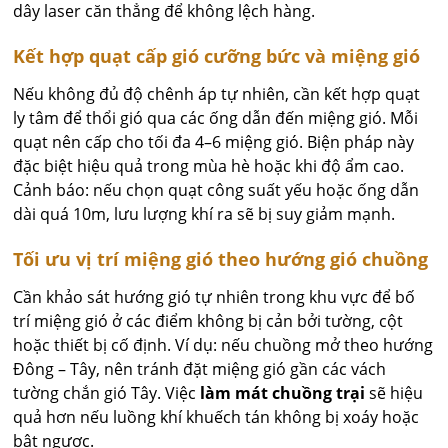
dây laser căn thẳng để không lệch hàng.
Kết hợp quạt cấp gió cưỡng bức và miệng gió
Nếu không đủ độ chênh áp tự nhiên, cần kết hợp quạt
ly tâm để thổi gió qua các ống dẫn đến miệng gió. Mỗi
quạt nên cấp cho tối đa 4–6 miệng gió. Biện pháp này
đặc biệt hiệu quả trong mùa hè hoặc khi độ ẩm cao.
Cảnh báo: nếu chọn quạt công suất yếu hoặc ống dẫn
dài quá 10m, lưu lượng khí ra sẽ bị suy giảm mạnh.
Tối ưu vị trí miệng gió theo hướng gió chuồng
Cần khảo sát hướng gió tự nhiên trong khu vực để bố
trí miệng gió ở các điểm không bị cản bởi tường, cột
hoặc thiết bị cố định. Ví dụ: nếu chuồng mở theo hướng
Đông – Tây, nên tránh đặt miệng gió gần các vách
tường chắn gió Tây. Việc
làm mát chuồng trại
sẽ hiệu
quả hơn nếu luồng khí khuếch tán không bị xoáy hoặc
bật ngược.