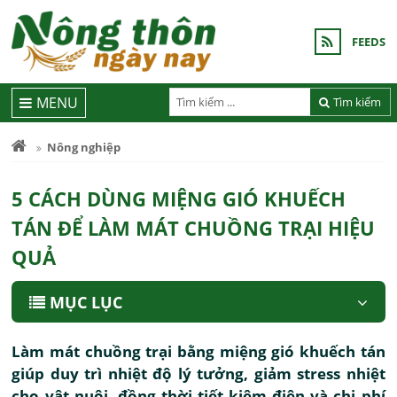
FEEDS
MENU
Tìm kiếm
Nông nghiệp
5 CÁCH DÙNG MIỆNG GIÓ KHUẾCH
TÁN ĐỂ LÀM MÁT CHUỒNG TRẠI HIỆU
QUẢ
MỤC LỤC
Làm mát chuồng trại bằng miệng gió khuếch tán
giúp duy trì nhiệt độ lý tưởng, giảm stress nhiệt
cho vật nuôi, đồng thời tiết kiệm điện và chi phí