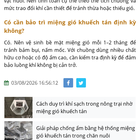
vật nuôi. Nên tính toán cụ thể theo thể tích chuồng và 
mức trao đổi khí cần thiết để tránh thừa hoặc thiếu gió.
Có cần bảo trì miệng gió khuếch tán định kỳ
không?
Có. Nên vệ sinh bề mặt miệng gió mỗi 1–2 tháng để 
tránh bám bụi, nấm mốc. Với chuồng dùng nhiều chất 
hữu cơ hoặc có độ ẩm cao, cần kiểm tra định kỳ để đảm 
bảo luồng khí không bị cản trở.
03/08/2026 16:56:12
Cách duy trì khí sạch trong nông trại nhờ
miệng gió khuếch tán
Giải pháp chống ẩm bằng hệ thống miệng
gió khuếch tán trong chăn nuôi