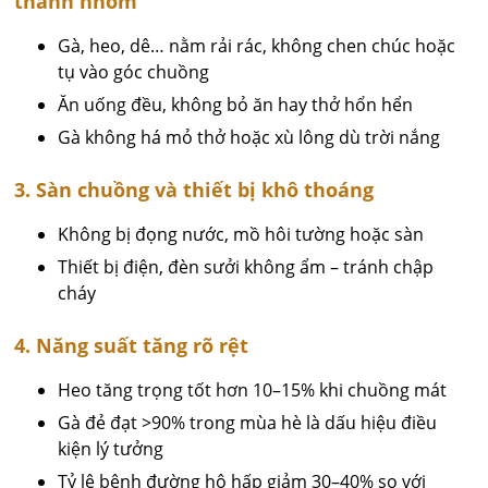
thành nhóm
Gà, heo, dê… nằm rải rác, không chen chúc hoặc
tụ vào góc chuồng
Ăn uống đều, không bỏ ăn hay thở hổn hển
Gà không há mỏ thở hoặc xù lông dù trời nắng
3. Sàn chuồng và thiết bị khô thoáng
Không bị đọng nước, mồ hôi tường hoặc sàn
Thiết bị điện, đèn sưởi không ẩm – tránh chập
cháy
4. Năng suất tăng rõ rệt
Heo tăng trọng tốt hơn 10–15% khi chuồng mát
Gà đẻ đạt >90% trong mùa hè là dấu hiệu điều
kiện lý tưởng
Tỷ lệ bệnh đường hô hấp giảm 30–40% so với