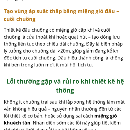
Tạo vùng áp suất thấp bằng miệng gió đầu –
cuối chuồng
Thiết kế đầu chuồng có miệng gió cấp khí và cuối
chuồng là cửa thoát khí hoặc quạt hút – tạo dòng lưu
thông liên tục theo chiều dài chuồng. Đây là biện pháp
lý tưởng cho chuồng dài >20m, giúp giảm đáng kể khí
độc tích tụ cuối chuồng. Dấu hiệu thành công là không
khí bên trong luôn mới, ít mùi hôi tích tụ.
Lỗi thường gặp và rủi ro khi thiết kế hệ
thống
Không ít chuồng trại sau khi lắp xong hệ thống làm mát
vẫn không hiệu quả – nguyên nhân thường đến từ các
lỗi thiết kế cơ bản, hoặc sử dụng sai cách
miệng gió
khuếch tán
. Nhận diện sớm các lỗi này giúp tiết kiệm
chi phí và thời gian cải tạo hệ thống về sau.