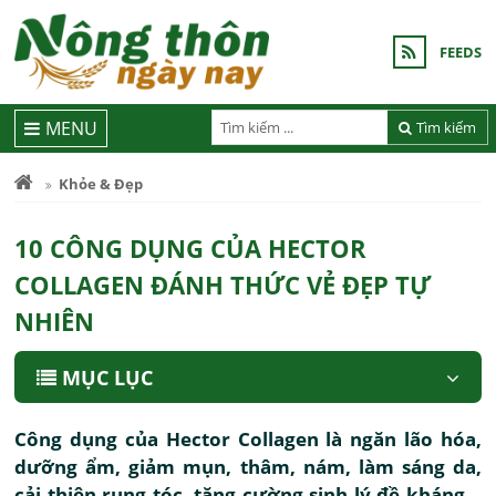
FEEDS
MENU
Tìm kiếm
Khỏe & Đẹp
10 CÔNG DỤNG CỦA HECTOR
COLLAGEN ĐÁNH THỨC VẺ ĐẸP TỰ
NHIÊN
MỤC LỤC
Công dụng của Hector Collagen là ngăn lão hóa,
dưỡng ẩm, giảm mụn, thâm, nám, làm sáng da,
cải thiện rụng tóc, tăng cường sinh lý đề kháng…