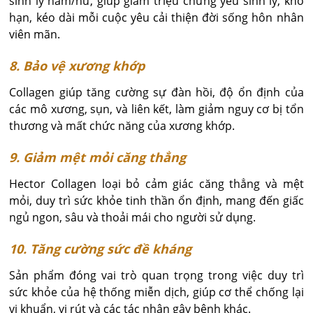
sinh lý nam/nữ, giúp giảm triệu chứng yếu sinh lý, khô
hạn, kéo dài mỗi cuộc yêu cải thiện đời sống hôn nhân
viên mãn.
8. Bảo vệ xương khớp
Collagen giúp tăng cường sự đàn hồi, độ ổn định của
các mô xương, sụn, và liên kết, làm giảm nguy cơ bị tổn
thương và mất chức năng của xương khớp.
9. Giảm mệt mỏi căng thẳng
Hector Collagen loại bỏ cảm giác căng thẳng và mệt
mỏi, duy trì sức khỏe tinh thần ổn định, mang đến giấc
ngủ ngon, sâu và thoải mái cho người sử dụng.
10. Tăng cường sức đề kháng
Sản phẩm đóng vai trò quan trọng trong việc duy trì
sức khỏe của hệ thống miễn dịch, giúp cơ thể chống lại
vi khuẩn, vi rút và các tác nhân gây bệnh khác.