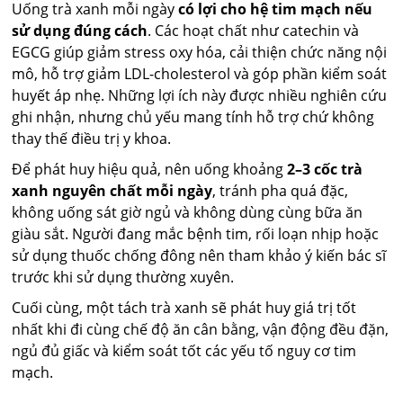
Uống trà xanh mỗi ngày
có lợi cho hệ tim mạch nếu
sử dụng đúng cách
. Các hoạt chất như catechin và
EGCG giúp giảm stress oxy hóa, cải thiện chức năng nội
mô, hỗ trợ giảm LDL-cholesterol và góp phần kiểm soát
huyết áp nhẹ. Những lợi ích này được nhiều nghiên cứu
ghi nhận, nhưng chủ yếu mang tính hỗ trợ chứ không
thay thế điều trị y khoa.
Để phát huy hiệu quả, nên uống khoảng
2–3 cốc trà
xanh nguyên chất mỗi ngày
, tránh pha quá đặc,
không uống sát giờ ngủ và không dùng cùng bữa ăn
giàu sắt. Người đang mắc bệnh tim, rối loạn nhịp hoặc
sử dụng thuốc chống đông nên tham khảo ý kiến bác sĩ
trước khi sử dụng thường xuyên.
Cuối cùng, một tách trà xanh sẽ phát huy giá trị tốt
nhất khi đi cùng chế độ ăn cân bằng, vận động đều đặn,
ngủ đủ giấc và kiểm soát tốt các yếu tố nguy cơ tim
mạch.