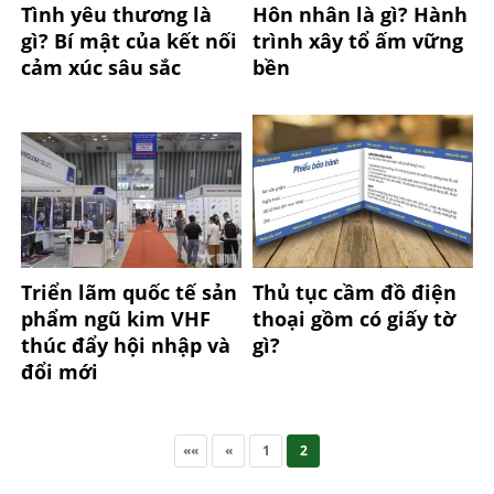
Tình yêu thương là
Hôn nhân là gì? Hành
gì? Bí mật của kết nối
trình xây tổ ấm vững
cảm xúc sâu sắc
bền
Triển lãm quốc tế sản
Thủ tục cầm đồ điện
phẩm ngũ kim VHF
thoại gồm có giấy tờ
thúc đẩy hội nhập và
gì?
đổi mới
««
«
1
2