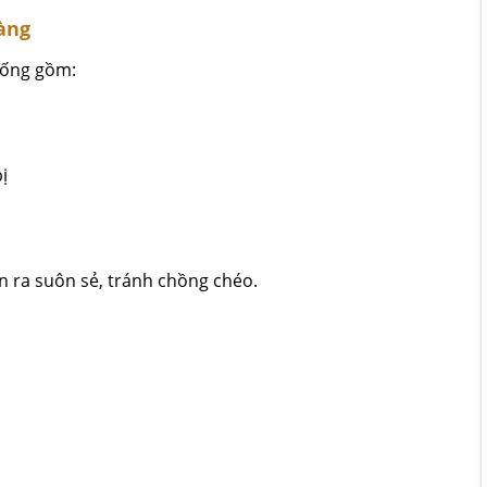
àng
hống gồm:
ị
n ra suôn sẻ, tránh chồng chéo.