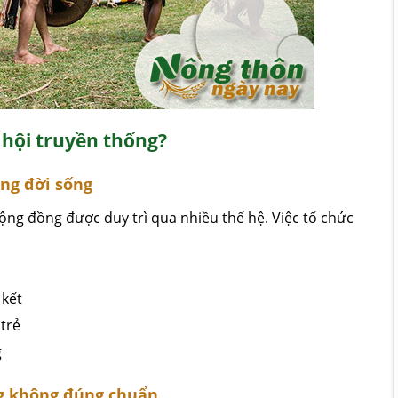
ễ hội truyền thống?
ong đời sống
ộng đồng được duy trì qua nhiều thế hệ. Việc tổ chức
 kết
 trẻ
g
ng không đúng chuẩn