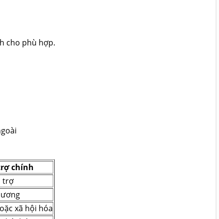
nh cho phù hợp.
ngoài
trợ chính
 trợ
hương
oặc xã hội hóa