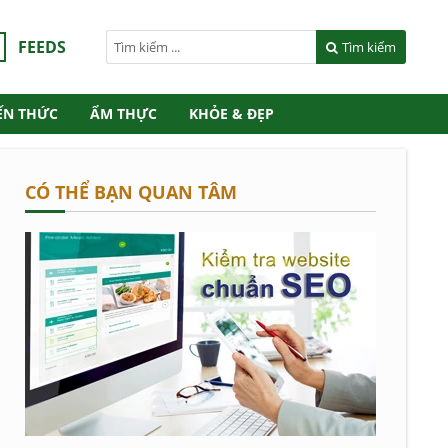
FEEDS
Tìm kiếm
ẾN THỨC
ẨM THỰC
KHỎE & ĐẸP
CÓ THỂ BẠN QUAN TÂM