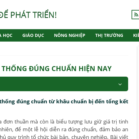
ĐỂ PHÁT TRIỂN!
A HỌC
GIÁO DỤC
NÔNG NGHIỆP
THỊ TRƯỜNG
KI
N THỐNG ĐÚNG CHUẨN HIỆN NAY
ền thống đúng chuẩn từ khâu chuẩn bị đến tổng kết
 đơn thuần mà còn là biểu tượng lưu giữ giá trị tinh
nhiên, để một lễ hội diễn ra đúng chuẩn, đảm bảo an
hủ quy trình tổ chức bài bản, chuyên nghiệp. Bài viết