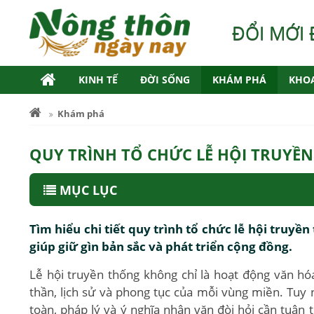
ĐỔI MỚI 
KINH TẾ
ĐỜI SỐNG
KHÁM PHÁ
KHO
Khám phá
QUY TRÌNH TỔ CHỨC LỄ HỘI TRUYỀ
MỤC LỤC
Tìm hiểu chi tiết quy trình tổ chức lễ hội truy
giúp giữ gìn bản sắc và phát triển cộng đồng.
Lễ hội truyền thống không chỉ là hoạt động văn hóa
thần, lịch sử và phong tục của mỗi vùng miền. Tuy 
toàn, pháp lý và ý nghĩa nhân văn đòi hỏi cần tuân t