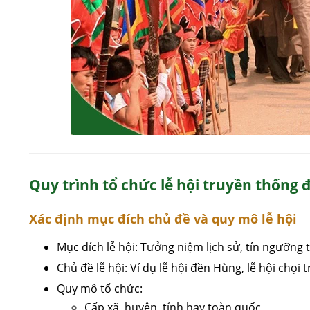
Quy trình tổ chức lễ hội truyền thống
Xác định mục đích chủ đề và quy mô lễ hội
Mục đích lễ hội: Tưởng niệm lịch sử, tín ngưỡng t
Chủ đề lễ hội: Ví dụ lễ hội đền Hùng, lễ hội chọi t
Quy mô tổ chức:
Cấp xã, huyện, tỉnh hay toàn quốc