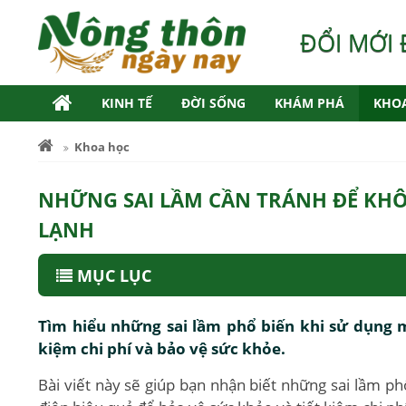
ĐỔI MỚI 
KINH TẾ
ĐỜI SỐNG
KHÁM PHÁ
KHO
Khoa học
NHỮNG SAI LẦM CẦN TRÁNH ĐỂ KH
LẠNH
MỤC LỤC
Tìm hiểu những sai lầm phổ biến khi sử dụng má
kiệm chi phí và bảo vệ sức khỏe.
Bài viết này sẽ giúp bạn nhận biết những sai lầm ph