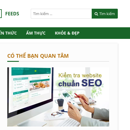
FEEDS
Tìm kiếm
ẾN THỨC
ẨM THỰC
KHỎE & ĐẸP
CÓ THỂ BẠN QUAN TÂM