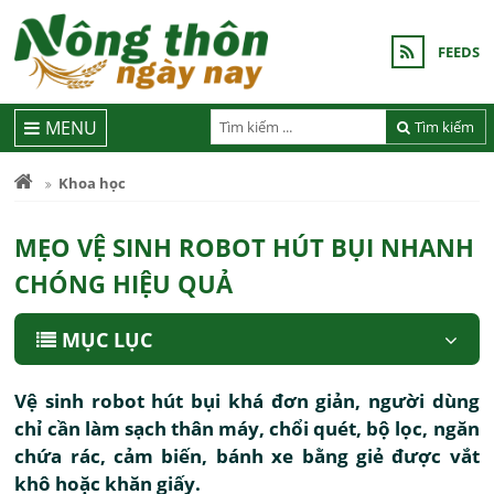
FEEDS
MENU
Tìm kiếm
Khoa học
MẸO VỆ SINH ROBOT HÚT BỤI NHANH
CHÓNG HIỆU QUẢ
MỤC LỤC
Vệ sinh robot hút bụi khá đơn giản, người dùng
chỉ cần làm sạch thân máy, chổi quét, bộ lọc, ngăn
chứa rác, cảm biến, bánh xe bằng giẻ được vắt
khô hoặc khăn giấy.