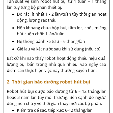
Tần suất vệ sinh robot hút bụi từ 1 tuần – 1 tháng
lần tùy từng bộ phận thiết bị.
Đổ rác: ít nhất 1 - 2 lần/tuần tùy thời gian hoạt
động, lượng rác thải.
Hộp khoang chứa hộp bụi, tấm lọc, chổi, miếng
hút cuộn chổi: 1 lần/tuần.
Hệ thống bánh xe từ 3 – 6 tháng/lần
Giẻ lau và két nước sau khi sử dụng (nếu có).
Bất cứ khi nào thấy robot hoạt động thiếu hiệu quả,
lượng bụi bẩn trong nhà quá nhiều, vào ngày cao
điểm cần thực hiện việc này thường xuyên hơn.
2. Thời gian bảo dưỡng robot hút bụi
Robot hút bụi được bảo dưỡng từ 6 – 12 tháng/lần
hoặc 3 năm lần tùy môi trường. Bên cạnh đó người
dùng nên chú ý về thời gian thay mới các bộ phận.
Kiểm tra đế sạc, tiếp xúc: 6-12 tháng/lần