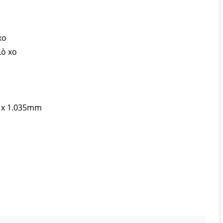
xo
Lò xo
 x 1.035mm