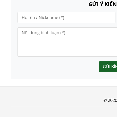
GỬI Ý KIẾ
GỬI BÌ
© 202