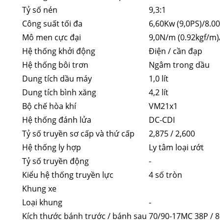
Tỷ số nén
9,3:1
Công suất tối đa
6,60Kw (9,0PS)/8.0
Mô men cực đại
9,0N/m (0.92kgf/m)
Hệ thống khởi động
Điện / cần đạp
Hệ thống bôi trơn
Ngâm trong dầu
Dung tích dầu máy
1,0 lít
Dung tích bình xăng
4,2 lít
Bộ chế hòa khí
VM21x1
Hệ thống đánh lửa
DC-CDI
Tỷ số truyền sơ cấp và thứ cấp
2,875 / 2,600
Hệ thống ly hợp
Ly tâm loại ướt
Tỷ số truyền động
-
Kiểu hệ thống truyền lực
4 số tròn
Khung xe
Loại khung
-
Kích thước bánh trước / bánh sau
70/90-17MC 38P / 8