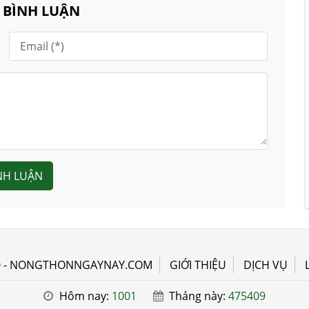
N BÌNH LUẬN
NH LUẬN
0 - NONGTHONNGAYNAY.COM
GIỚI THIỆU
DỊCH VỤ
Hôm nay:
1001
Tháng này:
475409