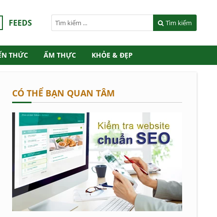
FEEDS
Tìm kiếm
ẾN THỨC
ẨM THỰC
KHỎE & ĐẸP
CÓ THỂ BẠN QUAN TÂM