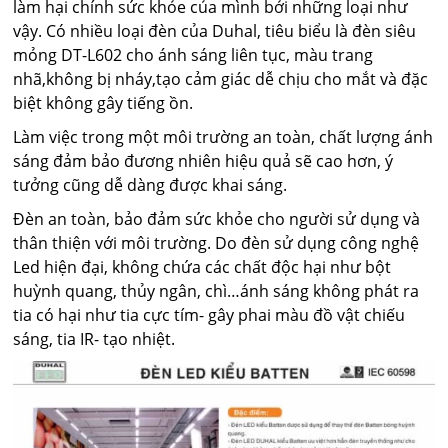
làm hại chính sức khỏe của mình bởi những loại như
vậy. Có nhiều loại đèn của Duhal, tiêu biểu là đèn siêu
mỏng DT-L602 cho ánh sáng liên tục, màu trang
nhã,không bị nháy,tạo cảm giác dễ chịu cho mắt và đặc
biệt không gây tiếng ồn.
Làm việc trong một môi trường an toàn, chất lượng ánh
sáng đảm bảo đương nhiên hiệu quả sẽ cao hơn, ý
tưởng cũng dễ dàng được khai sáng.
Đèn an toàn, bảo đảm sức khỏe cho người sử dụng và
thân thiện với môi trường. Do đèn sử dụng công nghệ
Led hiện đại, không chứa các chất độc hại như bột
huỳnh quang, thủy ngân, chì…ánh sáng không phát ra
tia có hại như tia cực tím- gây phai màu đồ vật chiếu
sáng, tia IR- tạo nhiệt.