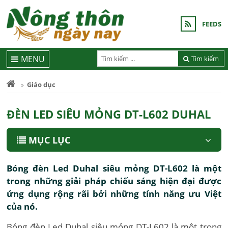
FEEDS
MENU
Tìm kiếm
Giáo dục
ĐÈN LED SIÊU MỎNG DT-L602 DUHAL
MỤC LỤC
Bóng đèn Led Duhal siêu mỏng DT-L602 là một
trong những giải pháp chiếu sáng hiện đại được
ứng dụng rộng rãi bởi những tính năng ưu Việt
của nó.
Bóng đèn Led Duhal siêu mỏng DT-L602 là một trong