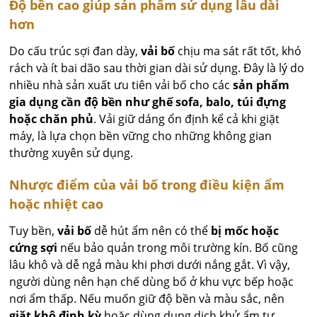
Độ bền cao giúp sản phẩm sử dụng lâu dài
hơn
Do cấu trúc sợi đan dày,
vải bố
chịu ma sát rất tốt, khó
rách và ít bai dão sau thời gian dài sử dụng. Đây là lý do
nhiều nhà sản xuất ưu tiên vải bố cho các
sản phẩm
gia dụng cần độ bền như ghế sofa, balo, túi đựng
hoặc chăn phủ
. Vải giữ dáng ổn định kể cả khi giặt
máy, là lựa chọn bền vững cho những không gian
thường xuyên sử dụng.
Nhược điểm của vải bố trong điều kiện ẩm
hoặc nhiệt cao
Tuy bền,
vải bố
dễ hút ẩm nên có thể
bị mốc hoặc
cứng sợi
nếu bảo quản trong môi trường kín. Bố cũng
lâu khô và dễ ngả màu khi phơi dưới nắng gắt. Vì vậy,
người dùng nên hạn chế dùng bố ở khu vực bếp hoặc
nơi ẩm thấp. Nếu muốn giữ độ bền và màu sắc, nên
giặt khô định kỳ
hoặc dùng dung dịch khử ẩm tự