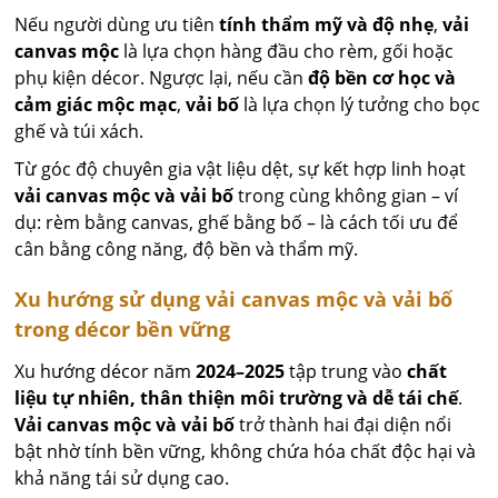
Nếu người dùng ưu tiên
tính thẩm mỹ và độ nhẹ
,
vải
canvas mộc
là lựa chọn hàng đầu cho rèm, gối hoặc
phụ kiện décor. Ngược lại, nếu cần
độ bền cơ học và
cảm giác mộc mạc
,
vải bố
là lựa chọn lý tưởng cho bọc
ghế và túi xách.
Từ góc độ chuyên gia vật liệu dệt, sự kết hợp linh hoạt
vải canvas mộc và vải bố
trong cùng không gian – ví
dụ: rèm bằng canvas, ghế bằng bố – là cách tối ưu để
cân bằng công năng, độ bền và thẩm mỹ.
Xu hướng sử dụng vải canvas mộc và vải bố
trong décor bền vững
Xu hướng décor năm
2024–2025
tập trung vào
chất
liệu tự nhiên, thân thiện môi trường và dễ tái chế
.
Vải canvas mộc và vải bố
trở thành hai đại diện nổi
bật nhờ tính bền vững, không chứa hóa chất độc hại và
khả năng tái sử dụng cao.