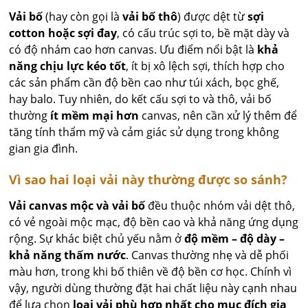
Vải bố
(hay còn gọi là
vải bố thô
) được dệt từ
sợi
cotton hoặc sợi đay
, có cấu trúc sợi to, bề mặt dày và
có độ nhám cao hơn canvas. Ưu điểm nổi bật là
khả
năng chịu lực kéo tốt
, ít bị xô lệch sợi, thích hợp cho
các sản phẩm cần độ bền cao như túi xách, bọc ghế,
hay balo. Tuy nhiên, do kết cấu sợi to và thô, vải bố
thường
ít mềm mại hơn
canvas, nên cần xử lý thêm để
tăng tính thẩm mỹ và cảm giác sử dụng trong không
gian gia đình.
Vì sao hai loại vải này thường được so sánh?
Vải canvas mộc và vải bố
đều thuộc nhóm vải dệt thô,
có vẻ ngoài mộc mạc, độ bền cao và khả năng ứng dụng
rộng. Sự khác biệt chủ yếu nằm ở
độ mềm – độ dày –
khả năng thấm nước
. Canvas thường nhẹ và dễ phối
màu hơn, trong khi bố thiên về độ bền cơ học. Chính vì
vậy, người dùng thường đặt hai chất liệu này cạnh nhau
để lựa chọn
loại vải phù hợp nhất cho mục đích gia