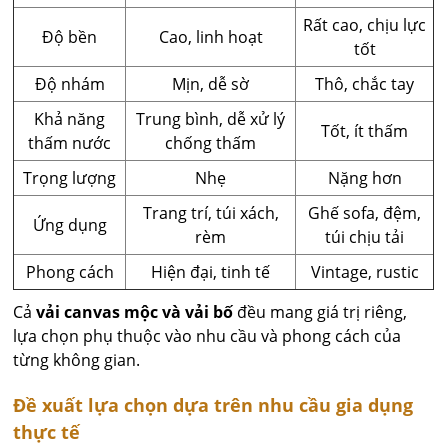
Rất cao, chịu lực
Độ bền
Cao, linh hoạt
tốt
Độ nhám
Mịn, dễ sờ
Thô, chắc tay
Khả năng
Trung bình, dễ xử lý
Tốt, ít thấm
thấm nước
chống thấm
Trọng lượng
Nhẹ
Nặng hơn
Trang trí, túi xách,
Ghế sofa, đệm,
Ứng dụng
rèm
túi chịu tải
Phong cách
Hiện đại, tinh tế
Vintage, rustic
Cả
vải canvas mộc và vải bố
đều mang giá trị riêng,
lựa chọn phụ thuộc vào nhu cầu và phong cách của
từng không gian.
Đề xuất lựa chọn dựa trên nhu cầu gia dụng
thực tế