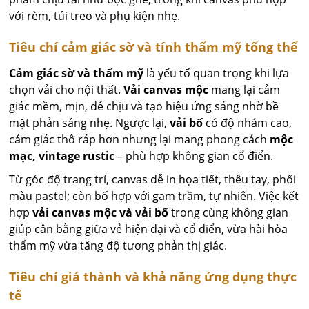
với rèm, túi treo và phụ kiện nhẹ.
Tiêu chí cảm giác sờ và tính thẩm mỹ tổng thể
Cảm giác sờ và thẩm mỹ
là yếu tố quan trọng khi lựa
chọn vải cho nội thất.
Vải canvas mộc
mang lại cảm
giác mềm, mịn, dễ chịu và tạo hiệu ứng sáng nhờ bề
mặt phản sáng nhẹ. Ngược lại,
vải bố
có độ nhám cao,
cảm giác thô ráp hơn nhưng lại mang phong cách
mộc
mạc, vintage rustic
– phù hợp không gian cổ điển.
Từ góc độ trang trí, canvas dễ in họa tiết, thêu tay, phối
màu pastel; còn bố hợp với gam trầm, tự nhiên. Việc kết
hợp
vải canvas mộc và vải bố
trong cùng không gian
giúp cân bằng giữa vẻ hiện đại và cổ điển, vừa hài hòa
thẩm mỹ vừa tăng độ tương phản thị giác.
Tiêu chí giá thành và khả năng ứng dụng thực
tế