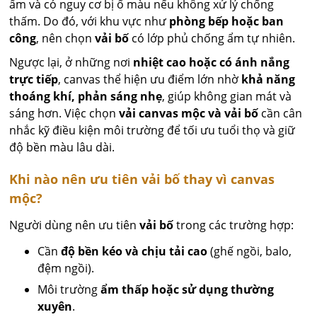
ẩm và có nguy cơ bị ố màu nếu không xử lý chống
thấm. Do đó, với khu vực như
phòng bếp hoặc ban
công
, nên chọn
vải bố
có lớp phủ chống ẩm tự nhiên.
Ngược lại, ở những nơi
nhiệt cao hoặc có ánh nắng
trực tiếp
, canvas thể hiện ưu điểm lớn nhờ
khả năng
thoáng khí, phản sáng nhẹ
, giúp không gian mát và
sáng hơn. Việc chọn
vải canvas mộc và vải bố
cần cân
nhắc kỹ điều kiện môi trường để tối ưu tuổi thọ và giữ
độ bền màu lâu dài.
Khi nào nên ưu tiên vải bố thay vì canvas
mộc?
Người dùng nên ưu tiên
vải bố
trong các trường hợp:
Cần
độ bền kéo và chịu tải cao
(ghế ngồi, balo,
đệm ngồi).
Môi trường
ẩm thấp hoặc sử dụng thường
xuyên
.