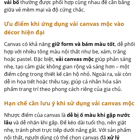
vải bố
thường được phối hợp cùng nhau để cân bằng
giữa vẻ mềm mại và độ cứng chắc.
Ưu điểm khi ứng dụng vải canvas mộc vào
décor hiện đại
Canvas có khả năng
giữ form và bám màu tốt
, dễ phối
hợp với nhiều tông màu nội thất như be, xám, trắng
hoặc pastel. Đặc biệt,
vải canvas mộc
giúp phản sáng
nhẹ, tạo cảm giác không gian rộng và sáng hơn – một
điểm cộng trong thiết kế căn hộ nhỏ. Ngoài ra, vải còn
dễ in họa tiết hoặc thêu tay, giúp cá nhân hóa sản
phẩm trang trí theo phong cách riêng của gia chủ.
Hạn chế cần lưu ý khi sử dụng vải canvas mộc
Nhược điểm của canvas là
dễ bị ố màu khi gặp nước
lâu
và dễ nhăn khi gấp. Để kéo dài tuổi thọ, nên giặt
nhẹ, tránh phơi trực tiếp dưới nắng gắt. Với sản phẩm
nội thất, người dùng có thể chọn canvas đã
xử lý