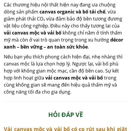
Các thương hiệu nội thất hiện nay đang ưa chuộng
dòng sản phẩm
canvas organic và bố tái chế
, vừa
giảm phát thải CO₂ vừa đảm bảo độ bền tương đương
vật liệu công nghiệp. Điều này cho thấy tương lai của
vải canvas mộc và vải bố
không chỉ nằm ở tính thẩm
mỹ mà còn ở vai trò quan trọng trong xu hướng
décor
xanh – bền vững – an toàn sức khỏe
.
Nếu bạn yêu thích phong cách hiện đại, nhẹ nhàng thì
canvas mộc là lựa chọn hợp lý. Ngược lại, vải bố phù
hợp với không gian mộc mạc, cần độ bền cao. Sự kết
hợp linh hoạt giữa
vải canvas mộc và vải bố
trong
cùng không gian sẽ mang đến hiệu quả thẩm mỹ và
công năng tối đa cho gia dụng.
HỎI ĐÁP VỀ
Vải canvas mộc và vải bố có co rút sau khi giặt