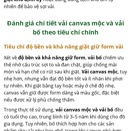
nhiên để bảo vệ sợi vải.
Đánh giá chi tiết vải canvas mộc và vải
bố theo tiêu chí chính
Tiêu chí độ bền và khả năng giặt giữ form vải
Xét về
độ bền và khả năng giữ form
,
vải bố
chiếm ưu
thế nhờ cấu trúc sợi to và đan chặt, giúp chống mài
mòn và hạn chế co rút sau khi giặt.
Vải canvas mộc
, tuy
nhẹ hơn, nhưng vẫn đạt độ bền tốt và ít nhăn khi phơi
tự nhiên. Khi giặt bằng tay hoặc máy ở chế độ nhẹ,
canvas vẫn giữ được form dáng và màu gốc, đặc biệt
nếu được xử lý phủ chống thấm.
Trong thực tế sử dụng,
vải canvas mộc và vải bố
đều
có tuổi thọ cao, trung bình từ 3–5 năm khi dùng cho đồ
gia dụng. Tuy nhiên, bố thích hợp hơn cho các sản
phẩm chịu tải như bọc ghế, trong khi canvas phù hợp