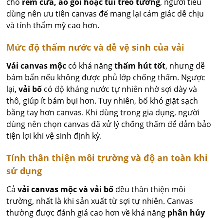
cho
rèm cửa, áo gối hoặc túi treo tường
, người tiêu
dùng nên ưu tiên canvas để mang lại cảm giác dễ chịu
và tính thẩm mỹ cao hơn.
Mức độ thấm nước và dễ vệ sinh của vải
Vải canvas mộc
có khả năng
thấm hút tốt
, nhưng dễ
bám bẩn nếu không được phủ lớp chống thấm. Ngược
lại,
vải bố
có độ kháng nước tự nhiên nhờ sợi dày và
thô, giúp ít bám bụi hơn. Tuy nhiên, bố khó giặt sạch
bằng tay hơn canvas. Khi dùng trong gia dụng, người
dùng nên chọn canvas đã xử lý chống thấm để đảm bảo
tiện lợi khi vệ sinh định kỳ.
Tính thân thiện môi trường và độ an toàn khi
sử dụng
Cả
vải canvas mộc và vải bố
đều thân thiện môi
trường, nhất là khi sản xuất từ sợi tự nhiên. Canvas
thường được đánh giá cao hơn về khả năng
phân hủy