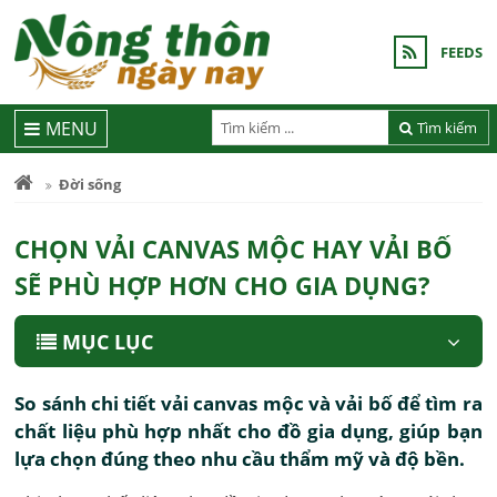
FEEDS
MENU
Tìm kiếm
Đời sống
CHỌN VẢI CANVAS MỘC HAY VẢI BỐ
SẼ PHÙ HỢP HƠN CHO GIA DỤNG?
MỤC LỤC
So sánh chi tiết vải canvas mộc và vải bố để tìm ra
chất liệu phù hợp nhất cho đồ gia dụng, giúp bạn
lựa chọn đúng theo nhu cầu thẩm mỹ và độ bền.