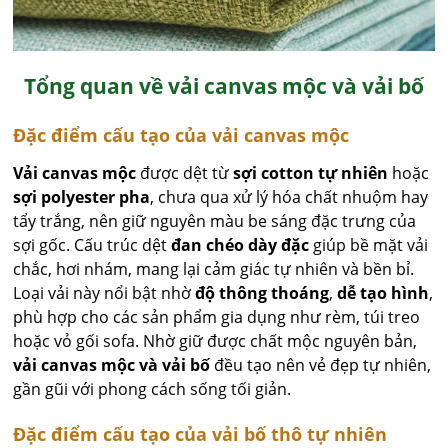
Tổng quan về vải canvas mộc và vải bố
Đặc điểm cấu tạo của vải canvas mộc
Vải canvas mộc
được dệt từ
sợi cotton tự nhiên
hoặc
sợi polyester pha
, chưa qua xử lý hóa chất nhuộm hay
tẩy trắng, nên giữ nguyên màu be sáng đặc trưng của
sợi gốc. Cấu trúc dệt
đan chéo dày đặc
giúp bề mặt vải
chắc, hơi nhám, mang lại cảm giác tự nhiên và bền bỉ.
Loại vải này nổi bật nhờ
độ thông thoáng
,
dễ tạo hình
,
phù hợp cho các sản phẩm gia dụng như rèm, túi treo
hoặc vỏ gối sofa. Nhờ giữ được chất mộc nguyên bản,
vải canvas mộc và vải bố
đều tạo nên vẻ đẹp tự nhiên,
gần gũi với phong cách sống tối giản.
Đặc điểm cấu tạo của vải bố thô tự nhiên