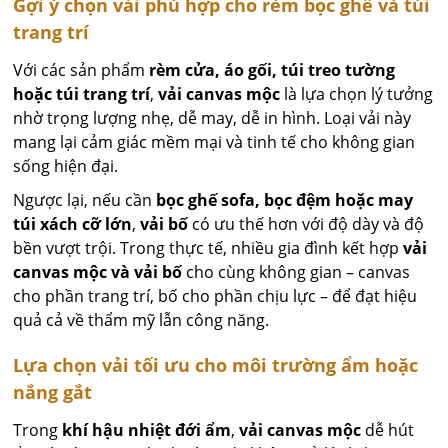
Gợi ý chọn vải phù hợp cho rèm bọc ghế và túi
trang trí
Với các sản phẩm
rèm cửa, áo gối, túi treo tường
hoặc túi trang trí
,
vải canvas mộc
là lựa chọn lý tưởng
nhờ trọng lượng nhẹ, dễ may, dễ in hình. Loại vải này
mang lại cảm giác mềm mại và tinh tế cho không gian
sống hiện đại.
Ngược lại, nếu cần
bọc ghế sofa, bọc đệm hoặc may
túi xách cỡ lớn
,
vải bố
có ưu thế hơn với độ dày và độ
bền vượt trội. Trong thực tế, nhiều gia đình kết hợp
vải
canvas mộc và vải bố
cho cùng không gian – canvas
cho phần trang trí, bố cho phần chịu lực – để đạt hiệu
quả cả về thẩm mỹ lẫn công năng.
Lựa chọn vải tối ưu cho môi trường ẩm hoặc
nắng gắt
Trong
khí hậu nhiệt đới ẩm
,
vải canvas mộc
dễ hút