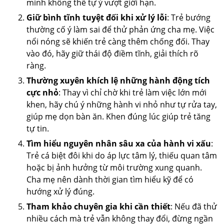
mình không thể tự ý vượt giới hạn.
Giữ bình tĩnh tuyệt đối khi xử lý lỗi
: Trẻ bướng
thường cố ý làm sai để thử phản ứng cha mẹ. Việc
nổi nóng sẽ khiến trẻ càng thêm chống đối. Thay
vào đó, hãy giữ thái độ điềm tĩnh, giải thích rõ
ràng.
Thường xuyên khích lệ những hành động tích
cực nhỏ
: Thay vì chỉ chờ khi trẻ làm việc lớn mới
khen, hãy chú ý những hành vi nhỏ như tự rửa tay,
giúp mẹ dọn bàn ăn. Khen đúng lúc giúp trẻ tăng
tự tin.
Tìm hiểu nguyên nhân sâu xa của hành vi xấu
:
Trẻ cá biệt đôi khi do áp lực tâm lý, thiếu quan tâm
hoặc bị ảnh hưởng từ môi trường xung quanh.
Cha mẹ nên dành thời gian tìm hiểu kỹ để có
hướng xử lý đúng.
Tham khảo chuyên gia khi cần thiết
: Nếu đã thử
nhiều cách mà trẻ vẫn không thay đổi, đừng ngần