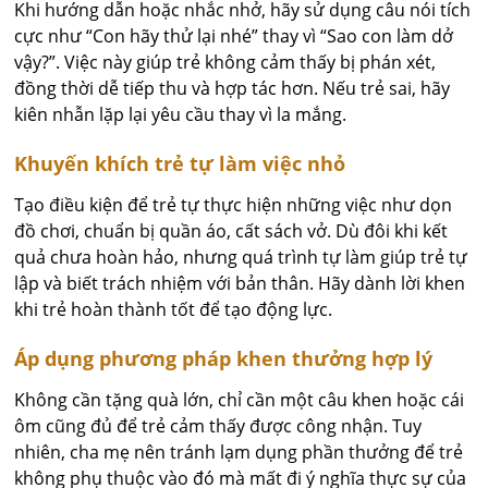
Khi hướng dẫn hoặc nhắc nhở, hãy sử dụng câu nói tích
cực như “Con hãy thử lại nhé” thay vì “Sao con làm dở
vậy?”. Việc này giúp trẻ không cảm thấy bị phán xét,
đồng thời dễ tiếp thu và hợp tác hơn. Nếu trẻ sai, hãy
kiên nhẫn lặp lại yêu cầu thay vì la mắng.
Khuy
ế
n khích tr
ẻ
t
ự
làm vi
ệ
c nh
ỏ
Tạo điều kiện để trẻ tự thực hiện những việc như dọn
đồ chơi, chuẩn bị quần áo, cất sách vở. Dù đôi khi kết
quả chưa hoàn hảo, nhưng quá trình tự làm giúp trẻ tự
lập và biết trách nhiệm với bản thân. Hãy dành lời khen
khi trẻ hoàn thành tốt để tạo động lực.
Áp d
ụ
ng ph
ươ
ng pháp khen th
ưở
ng h
ợ
p lý
Không cần tặng quà lớn, chỉ cần một câu khen hoặc cái
ôm cũng đủ để trẻ cảm thấy được công nhận. Tuy
nhiên, cha mẹ nên tránh lạm dụng phần thưởng để trẻ
không phụ thuộc vào đó mà mất đi ý nghĩa thực sự của